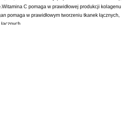
nę.Witamina C pomaga w prawidłowej produkcji kolagenu
gan pomaga w prawidłowym tworzeniu tkanek łącznych,
 łącznych.
tylosulfonylometan (MSM), siarczan glukozaminy KCI ze
mbusa, maltodekstryna, hialuronian sodu, tetraboran
ydoksalo-5-fosforan, glukonian miedzi, jodek potasu.1
Siarczan glukozaminy 1200 mg **Witamina C 500 mg
hialuronowy (jako hialuronian sodu) 50 mg **Niacyna
iedź 0,5 mg 50Jod 150 μg 100Selen 100 μg 181,8
jezyk, cynk zincas, concor cor na nerwicę