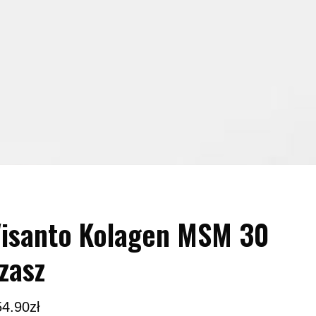
isanto Kolagen MSM 30
zasz
54.90
zł