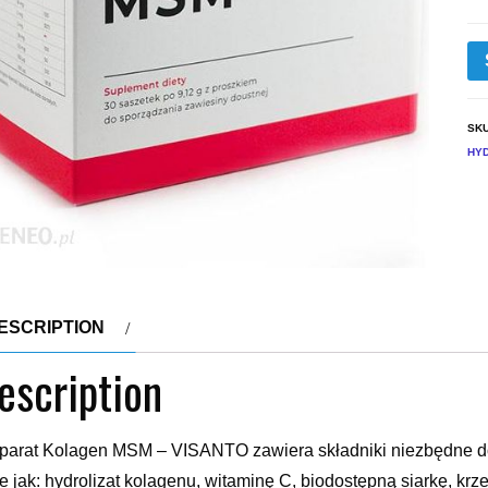
SK
HY
ESCRIPTION
escription
parat Kolagen MSM – VISANTO zawiera składniki niezbędne do
ie jak: hydrolizat kolagenu, witaminę C, biodostępną siarkę, kr