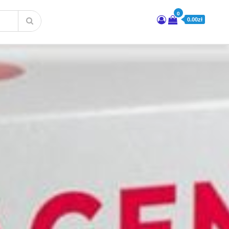
0
0.00zł