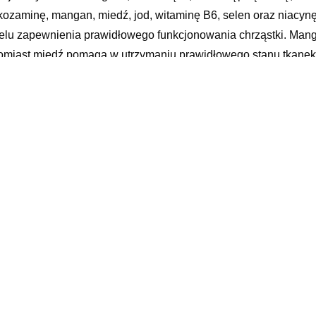
kozaminę, mangan, miedź, jod, witaminę B6, selen oraz niacy
elu zapewnienia prawidłowego funkcjonowania chrząstki. Man
omiast miedź pomaga w utrzymaniu prawidłowego stanu tkanek
ad
rolizowany kolagen (w różnych proporcjach wołowy i rybi), me
rupiaków, kwas L-askorbinowy (witamina C), wyciąg z pędów ba
odu, selenometionina, kwas nikotynowy, glukonian manganu, pir
zetka % RWS*Hydrolizat kolagenu 5000 mg **MSM 2000 mg **
Wyciąg z pędów bambusa 159 mg **w tym krzem: 52 mg **Kwas 
mg 100Witamina B6 5 mg 357,1Bor 3 mg **Mangan 1,8 mg 100M
anto
aria inaczej, rowatinex skład, pectodrill dawkowanie, malinowy 
yy