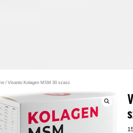
me
/ Visanto Kolagen MSM 30 szasz
V
s
1