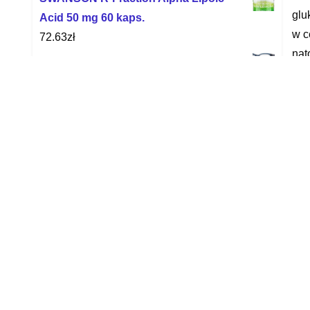
glu
Acid 50 mg 60 kaps.
w c
72.63
zł
nat
Polo Ralph Lauren Ph 2205 5276 - Blue
Transparent
Skł
349.91
zł
Hyd
Scalar Konsorcjum Burak Ćwikłowy
sko
Liofilizowany 500G
dis
44.99
zł
sas
Diosminum Max 500 Mg 60Kaps.
625
25.19
zł
16 
Aflofarm Slimperfect 60Tabl.
Vis
22.56
zł
mal
BOIRON Stramonium 30CH granulki 4 g
13.73
zł
yyy