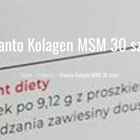
anto Kolagen MSM 30 s
Home
Products
Visanto Kolagen MSM 30 szasz