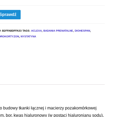
Sprawdź
U:
B2FFABDFFA33
TAGS:
ACLEXA
,
BADANIA PRENATALNE
,
DIOHESPAN
,
DROKORTYZON
,
NYSTATYNA
 budowy tkanki łącznej i macierzy pozakomórkowej
zem, bor, kwas hialuronowy (w postaci hialuronianu sodu),