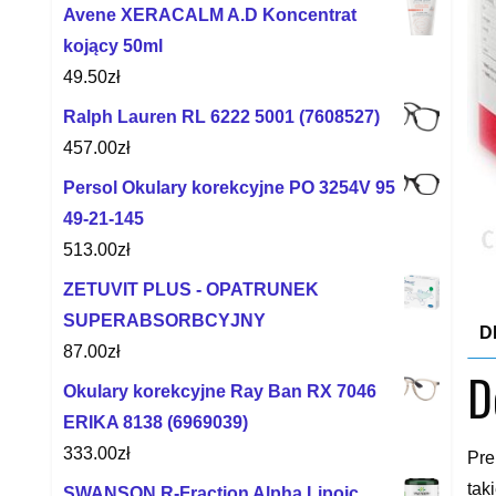
Avene XERACALM A.D Koncentrat
kojący 50ml
49.50
zł
Ralph Lauren RL 6222 5001 (7608527)
457.00
zł
Persol Okulary korekcyjne PO 3254V 95
49-21-145
513.00
zł
ZETUVIT PLUS - OPATRUNEK
SUPERABSORBCYJNY
D
87.00
zł
D
Okulary korekcyjne Ray Ban RX 7046
ERIKA 8138 (6969039)
333.00
zł
Pre
tak
SWANSON R-Fraction Alpha Lipoic