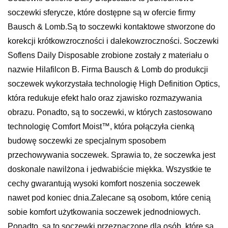
soczewki sferycze, które dostępne są w ofercie firmy
Bausch & Lomb.Są to soczewki kontaktowe stworzone do
korekcji krótkowzroczności i dalekowzroczności. Soczewki
Soflens Daily Disposable zrobione zostały z materiału o
nazwie Hilafilcon B. Firma Bausch & Lomb do produkcji
soczewek wykorzystała technologię High Definition Optics,
która redukuje efekt halo oraz zjawisko rozmazywania
obrazu. Ponadto, są to soczewki, w których zastosowano
technologię Comfort Moist™, która połączyła cienką
budowę soczewki ze specjalnym sposobem
przechowywania soczewek. Sprawia to, że soczewka jest
doskonale nawilżona i jedwabiście miękka. Wszystkie te
cechy gwarantują wysoki komfort noszenia soczewek
nawet pod koniec dnia.Zalecane są osobom, które cenią
sobie komfort użytkowania soczewek jednodniowych.
Ponadto, są to soczewki przeznaczone dla osób, które są