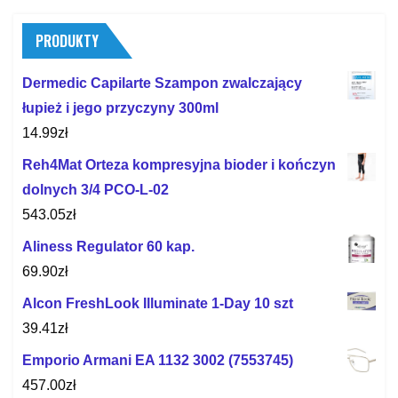
PRODUKTY
Dermedic Capilarte Szampon zwalczający
łupież i jego przyczyny 300ml
14.99
zł
Reh4Mat Orteza kompresyjna bioder i kończyn
dolnych 3/4 PCO-L-02
543.05
zł
Aliness Regulator 60 kap.
69.90
zł
Alcon FreshLook Illuminate 1-Day 10 szt
39.41
zł
Emporio Armani EA 1132 3002 (7553745)
457.00
zł