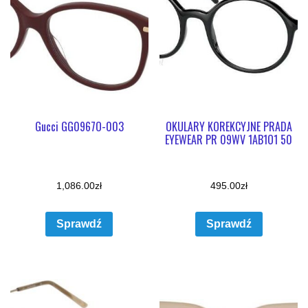
Gucci GG0967O-003
OKULARY KOREKCYJNE PRADA
EYEWEAR PR 09WV 1AB1O1 50
1,086.00
zł
495.00
zł
Sprawdź
Sprawdź