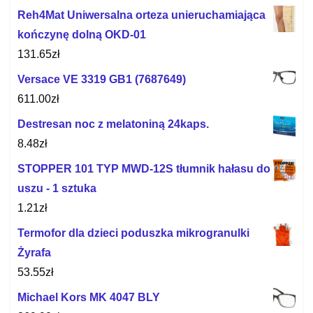
Reh4Mat Uniwersalna orteza unieruchamiająca
kończynę dolną OKD-01
131.65
zł
Versace VE 3319 GB1 (7687649)
611.00
zł
Destresan noc z melatoniną 24kaps.
8.48
zł
STOPPER 101 TYP MWD-12S tłumnik hałasu do
uszu - 1 sztuka
1.21
zł
Termofor dla dzieci poduszka mikrogranulki
Żyrafa
53.55
zł
Michael Kors MK 4047 BLY