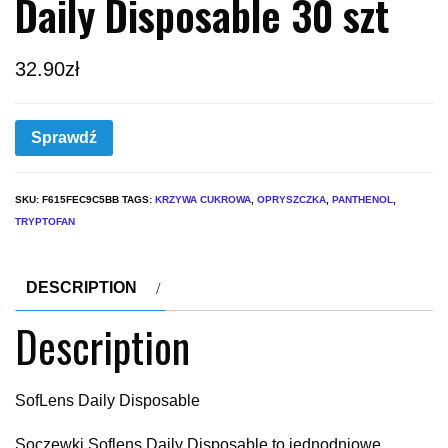
Daily Disposable 30 szt
32.90
zł
Sprawdź
SKU:
F615FEC9C5BB
TAGS:
KRZYWA CUKROWA
,
OPRYSZCZKA
,
PANTHENOL
,
TRYPTOFAN
DESCRIPTION
Description
SofLens Daily Disposable
Soczewki Soflens Daily Disposable to jednodniowe