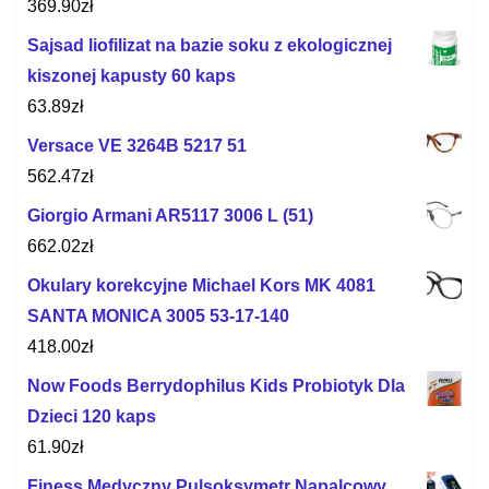
369.90
zł
Sajsad liofilizat na bazie soku z ekologicznej
kiszonej kapusty 60 kaps
63.89
zł
Versace VE 3264B 5217 51
562.47
zł
Giorgio Armani AR5117 3006 L (51)
662.02
zł
Okulary korekcyjne Michael Kors MK 4081
SANTA MONICA 3005 53-17-140
418.00
zł
Now Foods Berrydophilus Kids Probiotyk Dla
Dzieci 120 kaps
61.90
zł
Finess Medyczny Pulsoksymetr Napalcowy