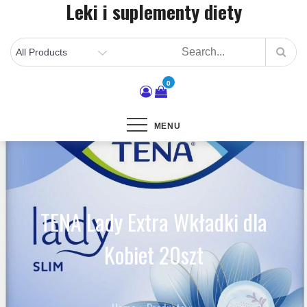
Leki i suplementy diety
Skip
to
content
0
MENU
TENA Lady Extra Wkładki dla
Kobiet 20szt