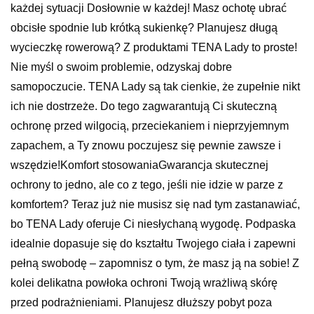
każdej sytuacji Dosłownie w każdej! Masz ochotę ubrać
obcisłe spodnie lub krótką sukienkę? Planujesz długą
wycieczkę rowerową? Z produktami TENA Lady to proste!
Nie myśl o swoim problemie, odzyskaj dobre
samopoczucie. TENA Lady są tak cienkie, że zupełnie nikt
ich nie dostrzeże. Do tego zagwarantują Ci skuteczną
ochronę przed wilgocią, przeciekaniem i nieprzyjemnym
zapachem, a Ty znowu poczujesz się pewnie zawsze i
wszędzie!Komfort stosowaniaGwarancja skutecznej
ochrony to jedno, ale co z tego, jeśli nie idzie w parze z
komfortem? Teraz już nie musisz się nad tym zastanawiać,
bo TENA Lady oferuje Ci niesłychaną wygodę. Podpaska
idealnie dopasuje się do kształtu Twojego ciała i zapewni
pełną swobodę – zapomnisz o tym, że masz ją na sobie! Z
kolei delikatna powłoka ochroni Twoją wrażliwą skórę
przed podrażnieniami. Planujesz dłuższy pobyt poza