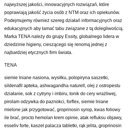
najwyższej jakości, innowacyjnych rozwiązań, które
poprawiają jakość życia osób z NTM oraz ich opiekunów.
Podejmujemy również szereg działań informacyjnych oraz
edukacyjnych aby łamać tabu związane z tą dolegliwością.
Marka TENA należy do grupy Essity, globalnego lidera w
dziedzinie higieny, cieszącego się renomą jednej z
najbardziej etycznych firm świata.
TENA
siemie lniane nasiona, wysiłku, polopiryna saszetki,
sildenafil apteka, ashwagandha naturell, olej z ostropestu
działanie, sok z cytryny i imbiru, tonik do cery wrażliwej,
pirolam odzywka do paznokci, forflex, siemie lniane
mielone jak przygotować, groprinosin syrop, kwas foliowy
ile brać, procto hemolan krem opinie, atak refluksu objawy,
esseliv forte, kaszel palacza tabletki, rąk jelita, groprinosin