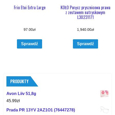
Frio Etui Extra Large
KOŁO Poręcz prysznicowa prawa
z zestawem natryskowym
L30231171
97.00
zł
1,940.00
zł
Sprawdź
Sprawdź
PRODUKTY
Avon Liiv 51,8g
45.99
zł
Prada PR 13YV 2AZ1O1 (76447278)