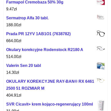
Farmapol Cremobaza 50% 30g
9.47
zł
Sermatrop Alfa 30 tabl.
188.00
zł
Prada PR 12YV 1AB1O1 (7638782)
664.00
zł
Okulary korekcyjne Rodenstock R2180 A
514.00
zł
Valerin Sen 20 tabl
14.30
zł
OKULARY KOREKCYJNE RAY-BAN® RX 6461
2500 51 ROZMIAR M
404.91
zł
SVR Cicavit+ krem kojąco-regenerujący 100ml