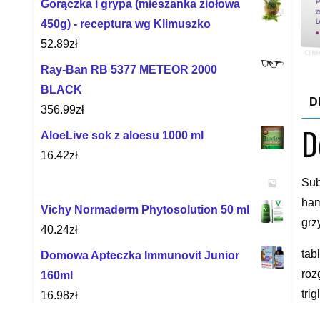
Gorączka i grypa (mieszanka ziołowa
450g) - receptura wg Klimuszko
52.89
zł
Ray-Ban RB 5377 METEOR 2000
BLACK
D
356.99
zł
D
AloeLive sok z aloesu 1000 ml
16.42
zł
Sub
ham
Vichy Normaderm Phytosolution 50 ml
grz
40.24
zł
tab
Domowa Apteczka Immunovit Junior
roz
160ml
tri
16.98
zł
aug