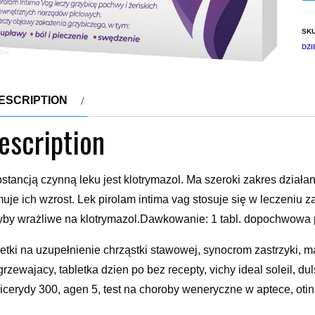
SK
DZI
ESCRIPTION
escription
stancją czynną leku jest klotrymazol. Ma szeroki zakres działan
uje ich wzrost. Lek pirolam intima vag stosuje się w leczeniu
yby wrażliwe na klotrymazol.Dawkowanie: 1 tabl. dopochwowa
letki na uzupełnienie chrząstki stawowej, synocrom zastrzyki, m
grzewajacy, tabletka dzien po bez recepty, vichy ideal soleil, du
glicerydy 300, agen 5, test na choroby weneryczne w aptece, ot
umentin es, dna mocznowa, forticare, doktor bodnar kontakt, clo