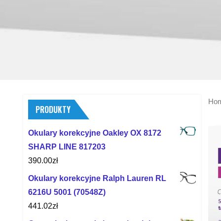
Ho
PRODUKTY
Okulary korekcyjne Oakley OX 8172
SHARP LINE 817203
390.00
zł
Okulary korekcyjne Ralph Lauren RL
6216U 5001 (70548Z)
441.02
zł