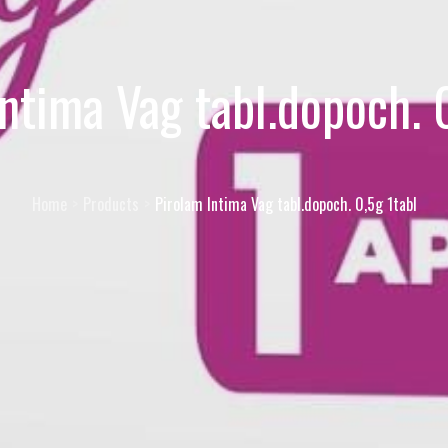
ntima Vag tabl.dopoch. 
Home
Products
Pirolam Intima Vag tabl.dopoch. 0,5g 1tabl