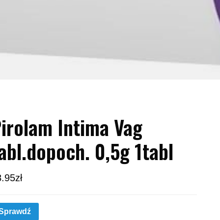
irolam Intima Vag
abl.dopoch. 0,5g 1tabl
8.95
zł
Sprawdź