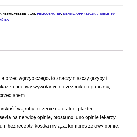
U:
7B8562F8EBBE
TAGS:
HELICOBACTER
,
MENSIL
,
OPRYSZCZKA
,
TABLETKA
EŃ PO
ia przeciwgrzybiczego, to znaczy niszczy grzyby i
 zakażeń pochwy wywołanych przez mikroorganizmy, tj.
 przed snem
arskość wątroby leczenie naturalne, plaster
lsevia na nerwicę opinie, prostamol uno opinie lekarzy,
inum bez recepty, kostka myjąca, kompres żelowy opinie,
trimazolum krem, espiro tabletki