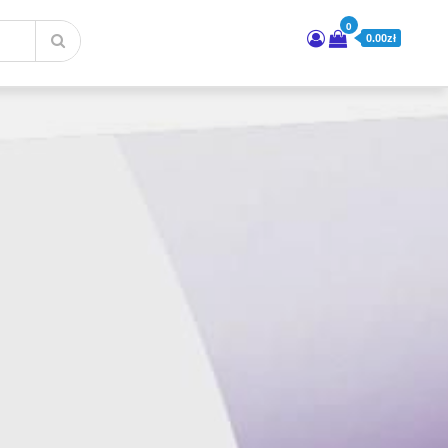
0
0.00zł