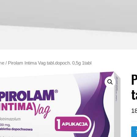
me
/ Pirolam Intima Vag tabl.dopoch. 0,5g 1tabl
P
t
1