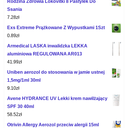
Rodzina Zdrowia Lokovitki 8 Pastylek Do
Ssania
7.28
zł
Exs Extreme Prążkowane Z Wypustkami 1Szt
0.89
zł
Armedical LASKA inwalidzka LEKKA
aluminiowa REGULOWANA AR013
41.99
zł
Uniben aerozol do stosowania w jamie ustnej
1,5mg/1ml 30ml
9.10
zł
Avene HYDRANCE UV Lekki krem nawilżający
SPF 30 40ml
58.52
zł
Otrivin Allergy Aerozol przeciw alergii 15ml