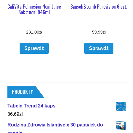
CaliVita Polinesian Noni Juice
Bausch&Lomb Purevision 6 szt.
Sok z noni 946ml
231.00
zł
59.99
zł
Sprawdź
Sprawdź
PRODUKTY
Tabcin Trend 24 kaps
36.69
zł
Rodzina Zdrowia Islantive x 30 pastylek do