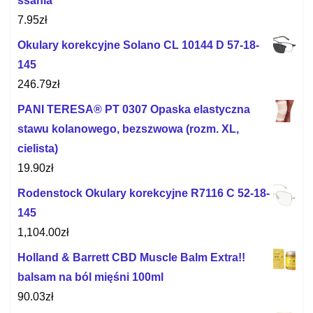
ssania
7.95
zł
Okulary korekcyjne Solano CL 10144 D 57-18-
145
246.79
zł
PANI TERESA® PT 0307 Opaska elastyczna
stawu kolanowego, bezszwowa (rozm. XL,
cielista)
19.90
zł
Rodenstock Okulary korekcyjne R7116 C 52-18-
145
1,104.00
zł
Holland & Barrett CBD Muscle Balm Extra!!
balsam na ból mięśni 100ml
90.03
zł