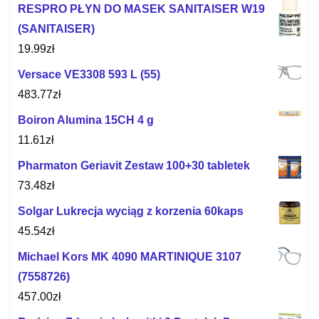
RESPRO PŁYN DO MASEK SANITAISER W19
(SANITAISER)
19.99
zł
Versace VE3308 593 L (55)
483.77
zł
Boiron Alumina 15CH 4 g
11.61
zł
Pharmaton Geriavit Zestaw 100+30 tabletek
73.48
zł
Solgar Lukrecja wyciąg z korzenia 60kaps
45.54
zł
Michael Kors MK 4090 MARTINIQUE 3107
(7558726)
457.00
zł