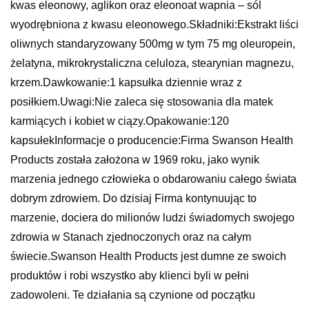
kwas eleonowy, aglikon oraz eleonoat wapnia – sól
wyodrębniona z kwasu eleonowego.Składniki:Ekstrakt liści
oliwnych standaryzowany 500mg w tym 75 mg oleuropein,
żelatyna, mikrokrystaliczna celuloza, stearynian magnezu,
krzem.Dawkowanie:1 kapsułka dziennie wraz z
posiłkiem.Uwagi:Nie zaleca się stosowania dla matek
karmiących i kobiet w ciązy.Opakowanie:120
kapsułekInformacje o producencie:Firma Swanson Health
Products została założona w 1969 roku, jako wynik
marzenia jednego człowieka o obdarowaniu całego świata
dobrym zdrowiem. Do dzisiaj Firma kontynuując to
marzenie, dociera do milionów ludzi świadomych swojego
zdrowia w Stanach zjednoczonych oraz na całym
świecie.Swanson Health Products jest dumne ze swoich
produktów i robi wszystko aby klienci byli w pełni
zadowoleni. Te działania są czynione od początku