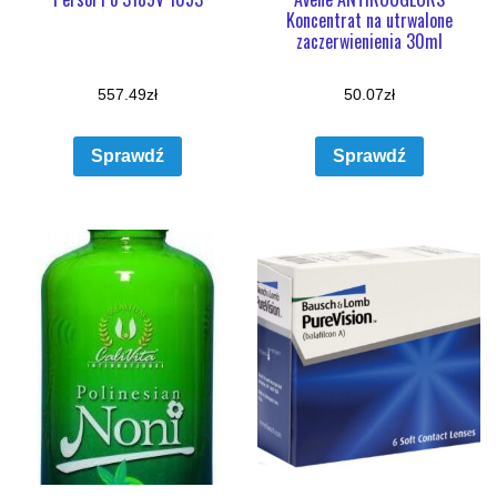
Koncentrat na utrwalone
zaczerwienienia 30ml
557.49
zł
50.07
zł
Sprawdź
Sprawdź