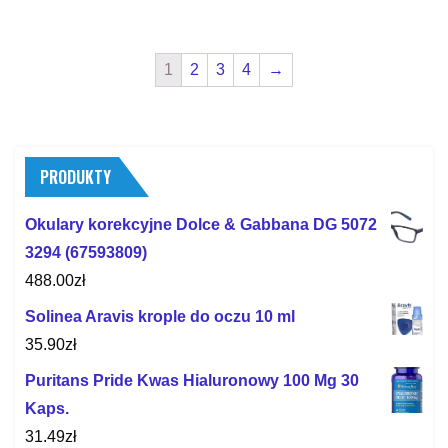
1
2
3
4
→
PRODUKTY
Okulary korekcyjne Dolce & Gabbana DG 5072
3294 (67593809)
488.00
zł
Solinea Aravis krople do oczu 10 ml
35.90
zł
Puritans Pride Kwas Hialuronowy 100 Mg 30
Kaps.
31.49
zł