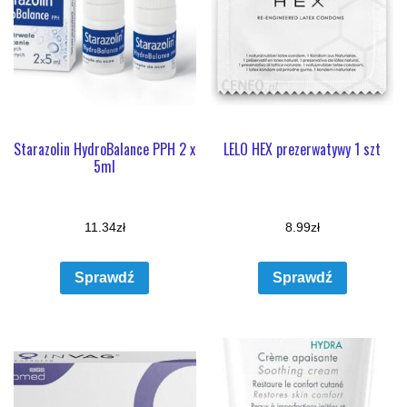
Starazolin HydroBalance PPH 2 x
LELO HEX prezerwatywy 1 szt
5ml
11.34
zł
8.99
zł
Sprawdź
Sprawdź