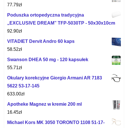
77.79
zł
Poduszka ortopedyczna tradycyjna
„EXCLUSIVE DREAM” TFP-5030TP - 50x30x10cm
92.90
zł
VITADIET Dervit Andro 60 kaps
58.52
zł
Swanson DHEA 50 mg - 120 kapsułek
55.71
zł
Okulary korekcyjne Giorgio Armani AR 7183
5622 53-17-145
633.00
zł
Apotheke Magnez w kremie 200 ml
16.45
zł
Michael Kors MK 3050 TORONTO 1108 51-17-