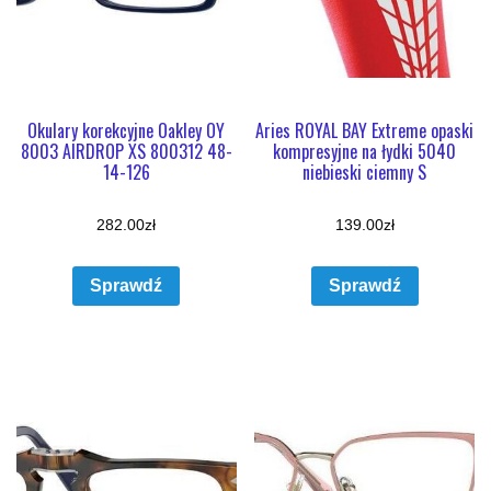
Okulary korekcyjne Oakley OY
Aries ROYAL BAY Extreme opaski
8003 AIRDROP XS 800312 48-
kompresyjne na łydki 5040
14-126
niebieski ciemny S
282.00
zł
139.00
zł
Sprawdź
Sprawdź