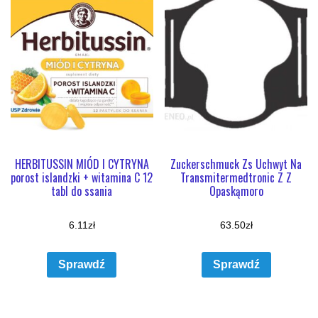
HERBITUSSIN MIÓD I CYTRYNA
Zuckerschmuck Zs Uchwyt Na
porost islandzki + witamina C 12
Transmitermedtronic Z Z
tabl do ssania
Opaskąmoro
6.11
zł
63.50
zł
Sprawdź
Sprawdź