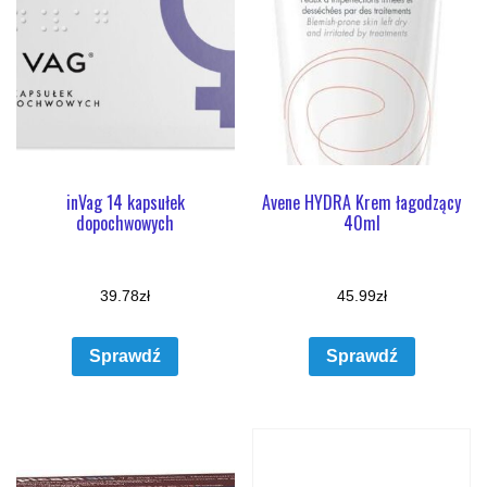
inVag 14 kapsułek
Avene HYDRA Krem łagodzący
dopochwowych
40ml
39.78
zł
45.99
zł
Sprawdź
Sprawdź