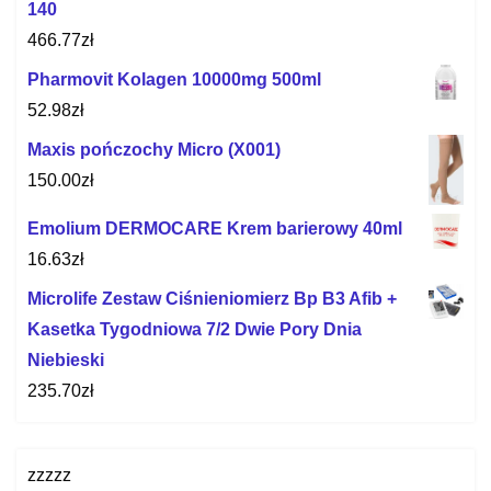
140
466.77
zł
Pharmovit Kolagen 10000mg 500ml
52.98
zł
Maxis pończochy Micro (X001)
150.00
zł
Emolium DERMOCARE Krem barierowy 40ml
16.63
zł
Microlife Zestaw Ciśnieniomierz Bp B3 Afib +
Kasetka Tygodniowa 7/2 Dwie Pory Dnia
Niebieski
235.70
zł
zzzzz