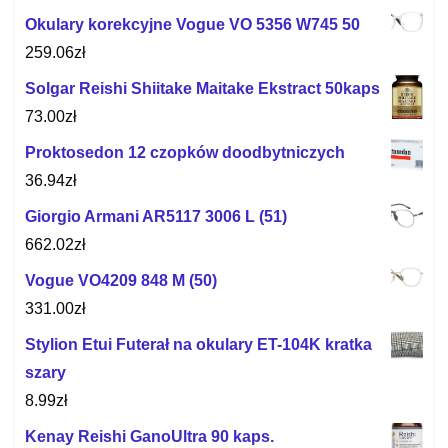
Okulary korekcyjne Vogue VO 5356 W745 50
259.06
zł
Solgar Reishi Shiitake Maitake Ekstract 50kaps
73.00
zł
Proktosedon 12 czopków doodbytniczych
36.94
zł
Giorgio Armani AR5117 3006 L (51)
662.02
zł
Vogue VO4209 848 M (50)
331.00
zł
Stylion Etui Futerał na okulary ET-104K kratka
szary
8.99
zł
Kenay Reishi GanoUltra 90 kaps.