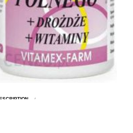
ESCRIPTION
escription
iąg ze skrzypu polnego + drożdże + witaminy, 100 tabletekSup