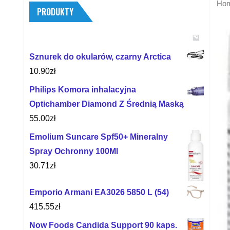
Ho
PRODUKTY
Sznurek do okularów, czarny Arctica
10.90
zł
Philips Komora inhalacyjna
Optichamber Diamond Z Średnią Maską
55.00
zł
Emolium Suncare Spf50+ Mineralny
Spray Ochronny 100Ml
30.71
zł
Emporio Armani EA3026 5850 L (54)
415.55
zł
Now Foods Candida Support 90 kaps.