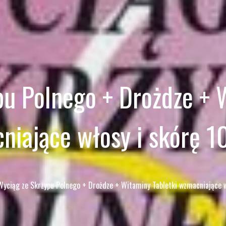
u Polnego + Drożdze + 
iające włosy i skórę 1
Wyciąg ze Skrzypu Polnego + Drożdze + Witaminy Tabletki wzmacniające w