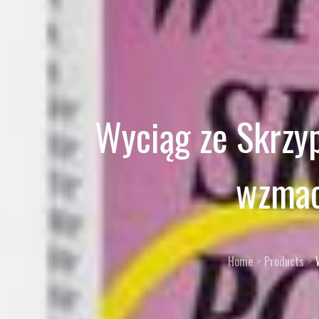
Wyciąg ze Skrzyp
wzmacn
Home
Products