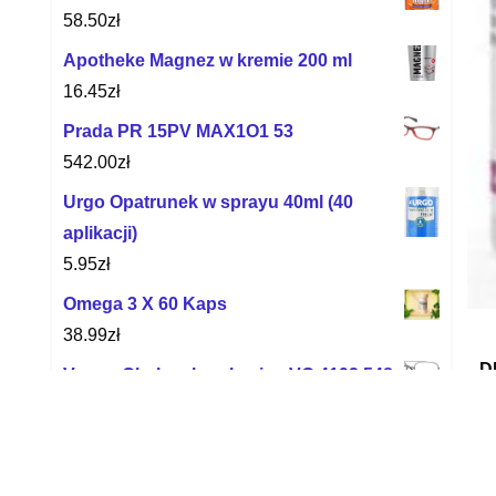
58.50
zł
Apotheke Magnez w kremie 200 ml
16.45
zł
Prada PR 15PV MAX1O1 53
542.00
zł
Urgo Opatrunek w sprayu 40ml (40
aplikacji)
5.95
zł
Omega 3 X 60 Kaps
38.99
zł
D
Vogue Okulary korekcyjne VO 4192 548
51-20-145
D
278.42
zł
Meyra Wózek inwalidzki specjalny
Wyc