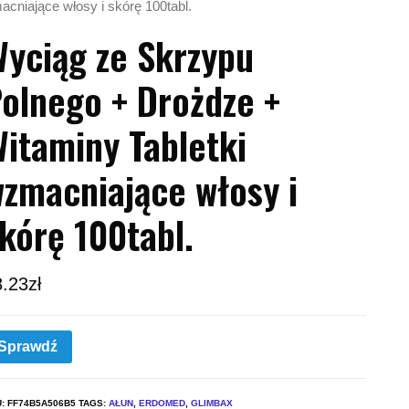
cniające włosy i skórę 100tabl.
yciąg ze Skrzypu
olnego + Drożdze +
itaminy Tabletki
zmacniające włosy i
kórę 100tabl.
8.23
zł
Sprawdź
U:
FF74B5A506B5
TAGS:
AŁUN
,
ERDOMED
,
GLIMBAX