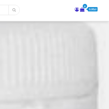
0
0.00zł