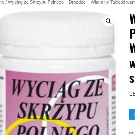
me
/ Wyciąg ze Skrzypu Polnego + Drożdze + Witaminy Tabletki wzma
W
P
W
w
s
1
SK