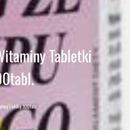
Witaminy Tabletki
00tabl.
łosy i skórę 100tabl.