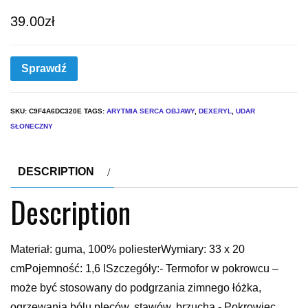
39.00
zł
Sprawdź
SKU:
C9F4A6DC320E
TAGS:
ARYTMIA SERCA OBJAWY
,
DEXERYL
,
UDAR
SŁONECZNY
DESCRIPTION
Description
Materiał: guma, 100% poliesterWymiary: 33 x 20
cmPojemność: 1,6 lSzczegóły:- Termofor w pokrowcu –
może być stosowany do podgrzania zimnego łóżka,
ogrzewania bólu pleców, stawów, brzucha.- Pokrowiec