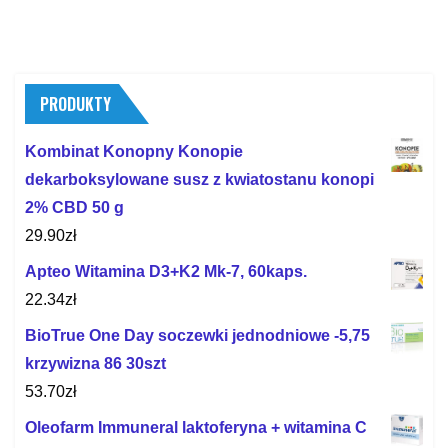
PRODUKTY
Kombinat Konopny Konopie
dekarboksylowane susz z kwiatostanu konopi
2% CBD 50 g
29.90
zł
Apteo Witamina D3+K2 Mk-7, 60kaps.
22.34
zł
BioTrue One Day soczewki jednodniowe -5,75
krzywizna 86 30szt
53.70
zł
Oleofarm Immuneral laktoferyna + witamina C