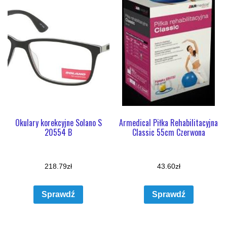
Okulary korekcyjne Solano S
Armedical Piłka Rehabilitacyjna
20554 B
Classic 55cm Czerwona
218.79
zł
43.60
zł
Sprawdź
Sprawdź