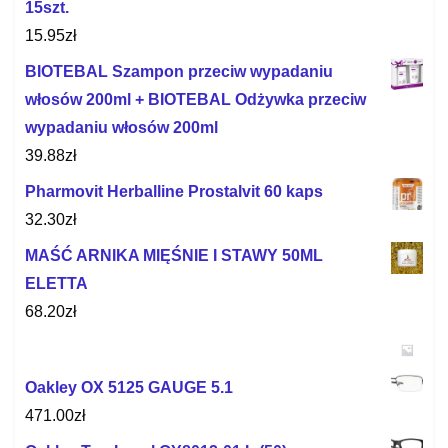
15szt.
15.95
zł
BIOTEBAL Szampon przeciw wypadaniu
włosów 200ml + BIOTEBAL Odżywka przeciw
wypadaniu włosów 200ml
39.88
zł
Pharmovit Herballine Prostalvit 60 kaps
32.30
zł
MAŚĆ ARNIKA MIĘŚNIE I STAWY 50ML
ELETTA
68.20
zł
Oakley OX 5125 GAUGE 5.1
471.00
zł