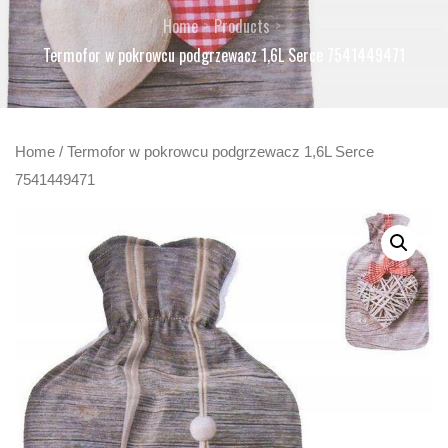
Home
Products
Termofor w pokrowcu podgrzewacz 1,6L Serce 7541449471
Home
/ Termofor w pokrowcu podgrzewacz 1,6L Serce
7541449471