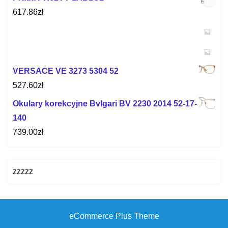
617.86
zł
VERSACE VE 3273 5304 52
527.60
zł
Okulary korekcyjne Bvlgari BV 2230 2014 52-17-
140
739.00
zł
zzzzz
eCommerce Plus Theme