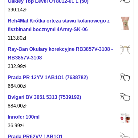
Oakley Top Level OY8012-01 L (50)
390.14
zł
Reh4Mat Krótka orteza stawu kolanowego z
fiszbinami bocznymi 4Army-SK-06
113.80
zł
Ray-Ban Okulary korekcyjne RB3857V-3108 -
RB3857V-3108
332.99
zł
Prada PR 12YV 1AB1O1 (7638782)
664.00
zł
Bvlgari BV 3051 5313 (7539192)
884.00
zł
Innofer 100ml
36.99
zł
Prada PR62VV 1AB1O1