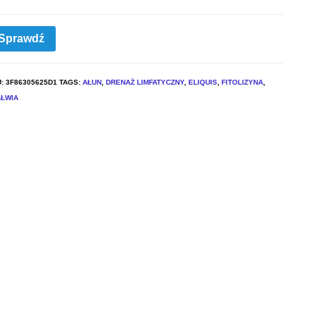
Sprawdź
U:
3F86305625D1
TAGS:
AŁUN
,
DRENAŻ LIMFATYCZNY
,
ELIQUIS
,
FITOLIZYNA
,
AŁWIA