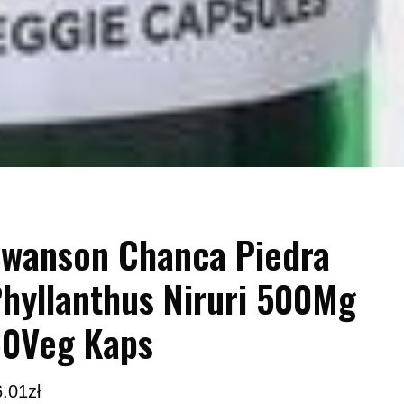
wanson Chanca Piedra
hyllanthus Niruri 500Mg
0Veg Kaps
6.01
zł