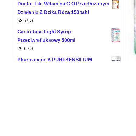
Doctor Life Witamina C O Przedłużonym
Działaniu Z Dziką Różą 150 tabl
58.79
zł
Gastrotuss Light Syrop
Przeciwrefluksowy 500ml
25.67
zł
Pharmaceris A PURI-SENSILIUM
Łagodząca pianka myjąca do twarzy i
oczu 150ml
25.35
zł
D
Herballine immunoval odporność 60
D
kaps
22.36
zł
Wła
Molpharma Mazidło konopne
się
rozgrzewające 200ml