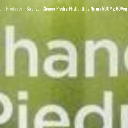
e
Products
Swanson Chanca Piedra Phyllanthus Niruri 500Mg 60Veg