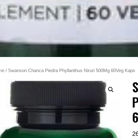
me
/ Swanson Chanca Piedra Phyllanthus Niruri 500Mg 60Veg Kaps
S
P
6
2