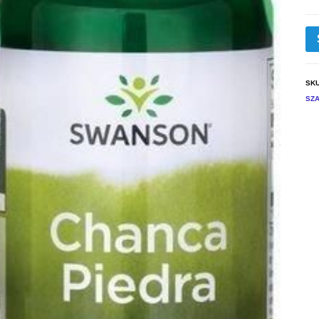
SK
SZ