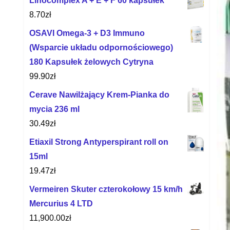
Linocomplex A + E + F 60 kapsułek
8.70
zł
OSAVI Omega-3 + D3 Immuno
(Wsparcie układu odpornościowego)
180 Kapsułek żelowych Cytryna
99.90
zł
Cerave Nawilżający Krem-Pianka do
mycia 236 ml
30.49
zł
Etiaxil Strong Antyperspirant roll on
15ml
19.47
zł
Vermeiren Skuter czterokołowy 15 km/h
Mercurius 4 LTD
11,900.00
zł