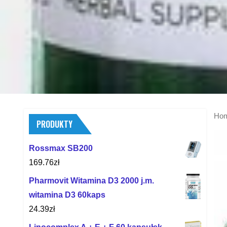
Ho
PRODUKTY
Rossmax SB200
169.76
zł
Pharmovit Witamina D3 2000 j.m.
witamina D3 60kaps
24.39
zł