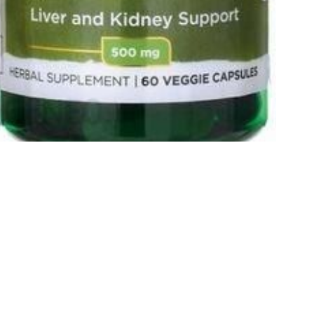
ESCRIPTION
escription
ściwości SWANSON Chanca Piedra Phyllanthus Niruri 500mg
 wapnia w nerkachWspomaga zdrowie wątrobyWykazuje działa