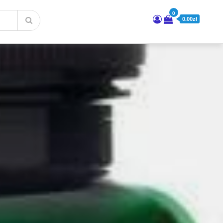
0
0.00zł