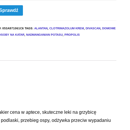
Sprawdź
U:
053A971061C6
TAGS:
ALANTAN
,
CLOTRIMAZOLUM KREM
,
DIVASCAN
,
DOMOWE
OSOBY NA KATAR
,
NADMANGANIAN POTASU
,
PROPOLIS
kier cena w aptece, skuteczne leki na grzybicę
ów podlaski, przebieg ospy, odżywka przeciw wypadaniu
 krople do ucha, witaminy dla kobiet karmiacych