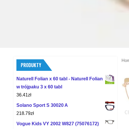
Ho
PRODUKTY
Naturell Folian x 60 tabl - Naturell Folian
w trójpaku 3 x 60 tabl
36.41
zł
Solano Sport S 30020 A
218.79
zł
Vogue Kids VY 2002 W827 (75076172)