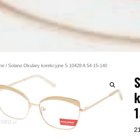
me
/ Solano Okulary korekcyjne S 10428 A 54-15-140
S
k
1
2