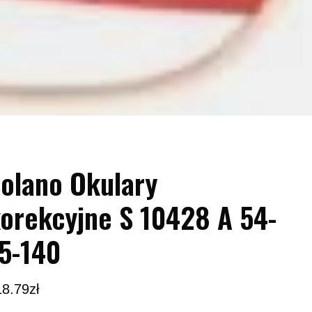
olano Okulary
orekcyjne S 10428 A 54-
5-140
18.79
zł