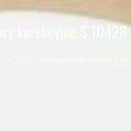
ary korekcyjne S 10428
Home
Products
Solano Okulary korekcyjne S 10428 A 54-15-140