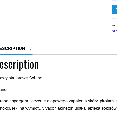
SK
SP
ESCRIPTION
escription
awy okularowe Solano
ano
roba aspargera, leczenie atopowego zapalenia skóry, pirolam la
nokci, leki na wymioty, vivacor, akineton ulotka, apteka sokoł
sów, siemie lniane jelito drażliwe, rąk jelita, pianka panthenol,