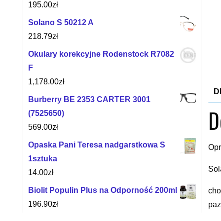
195.00
zł
Solano S 50212 A
218.79
zł
Okulary korekcyjne Rodenstock R7082
F
1,178.00
zł
D
Burberry BE 2353 CARTER 3001
D
(7525650)
569.00
zł
Opaska Pani Teresa nadgarstkowa S
Opr
1sztuka
Sol
14.00
zł
Biolit Populin Plus na Odporność 200ml
cho
196.90
zł
paz
wło