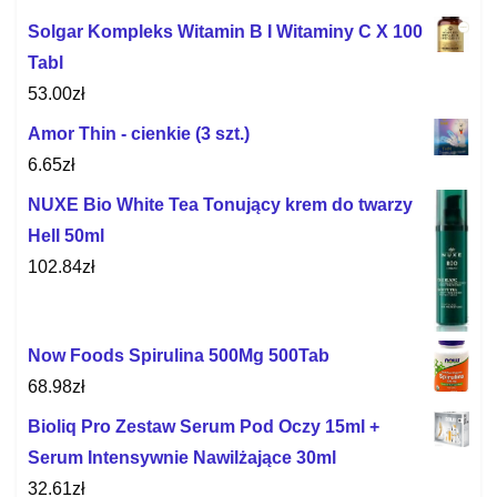
Solgar Kompleks Witamin B I Witaminy C X 100
Tabl
53.00
zł
Amor Thin - cienkie (3 szt.)
6.65
zł
NUXE Bio White Tea Tonujący krem do twarzy
Hell 50ml
102.84
zł
Now Foods Spirulina 500Mg 500Tab
68.98
zł
Bioliq Pro Zestaw Serum Pod Oczy 15ml +
Serum Intensywnie Nawilżające 30ml
32.61
zł