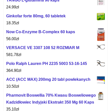
YANGO L-glutamina 90 kaps
24.99
zł
Ginkofar forte 80mg, 60 tabletek
18.35
zł
Now Co-Enzyme B-Complex 60 kaps
56.00
zł
VERSACE VE 3307 108 52 ROZMIAR M
581.78
zł
Polo Ralph Lauren PH 2235 5003 53-16-145
364.90
zł
ACC (ACC MAX) 200mg 20 tabl powlekanych
10.50
zł
Pharmovit Boswellia 70% Kwasu Bosweliowego
Kadzidłowiec Indyjski Ekstrakt 350 Mg 60 Kaps
35.10
zł