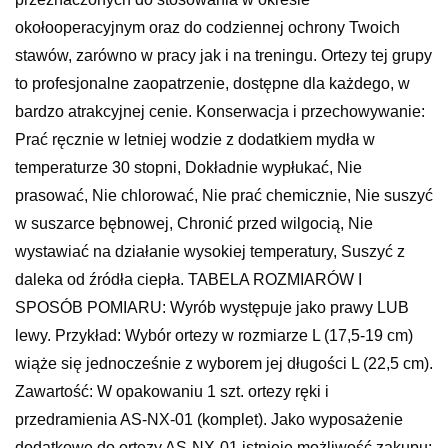
okołooperacyjnym oraz do codziennej ochrony Twoich
stawów, zarówno w pracy jak i na treningu. Ortezy tej grupy
to profesjonalne zaopatrzenie, dostępne dla każdego, w
bardzo atrakcyjnej cenie. Konserwacja i przechowywanie:
Prać ręcznie w letniej wodzie z dodatkiem mydła w
temperaturze 30 stopni, Dokładnie wypłukać, Nie
prasować, Nie chlorować, Nie prać chemicznie, Nie suszyć
w suszarce bębnowej, Chronić przed wilgocią, Nie
wystawiać na działanie wysokiej temperatury, Suszyć z
daleka od źródła ciepła. TABELA ROZMIARÓW I
SPOSÓB POMIARU: Wyrób występuje jako prawy LUB
lewy. Przykład: Wybór ortezy w rozmiarze L (17,5-19 cm)
wiąże się jednocześnie z wyborem jej długości L (22,5 cm).
Zawartość: W opakowaniu 1 szt. ortezy ręki i
przedramienia AS-NX-01 (komplet). Jako wyposażenie
dodatkowe do ortezy AS-NX-01 istnieje możliwość zakupu: