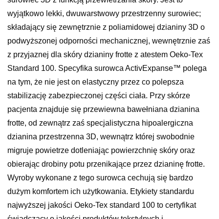
wyjątkowo lekki, dwuwarstwowy przestrzenny surowiec;
składający się zewnętrznie z poliamidowej dzianiny 3D o
podwyższonej odporności mechanicznej, wewnętrznie zaś
z przyjaznej dla skóry dzianiny frotte z atestem Oeko-Tex
Standard 100. Specyfika surowca ActivExpanse™ polega
na tym, że nie jest on elastyczny przez co polepsza
stabilizację zabezpieczonej części ciała. Przy skórze
pacjenta znajduje się przewiewna bawełniana dzianina
frotte, od zewnątrz zaś specjalistyczna hipoalergiczna
dzianina przestrzenna 3D, wewnątrz której swobodnie
migruje powietrze dotleniając powierzchnię skóry oraz
obierając drobiny potu przenikające przez dzianinę frotte.
Wyroby wykonane z tego surowca cechują się bardzo
dużym komfortem ich użytkowania. Etykiety standardu
najwyższej jakości Oeko-Tex standard 100 to certyfikat
świadczący o jakości produktów tekstylnych i