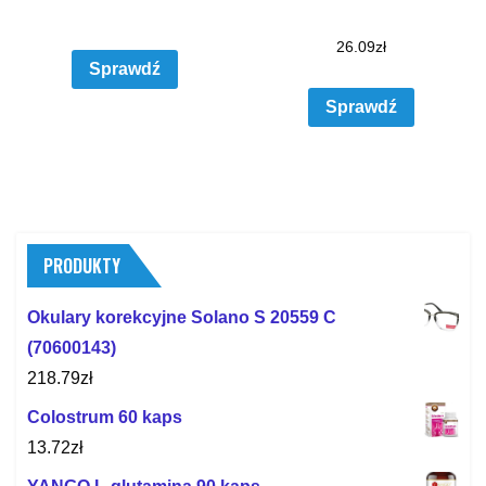
26.09
zł
Sprawdź
Sprawdź
PRODUKTY
Okulary korekcyjne Solano S 20559 C
(70600143)
218.79
zł
Colostrum 60 kaps
13.72
zł