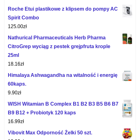
Roche Etui plastikowe z klipsem do pompy AC
Spirit Combo
125.00
zł
Nathurical Pharmaceuticals Herb Pharma
CitroGrep wyciąg z pestek grejpfruta krople
25ml
18.16
zł
Himalaya Ashwagandha na witalność i energię
60kaps.
9.90
zł
WISH Witamian B Complex B1 B2 B3 B5 B6 B7
B9 B12 + Probiotyk 120 kaps
16.99
zł
Vibovit Max Odporność Żelki 50 szt.