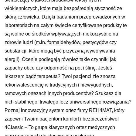
włókienniczych, które mają bezpośrednią styczność ze
skórą człowieka. Dzięki badaniom przeprowadzonych w
laboratoriach na całym świecie certyfikowane produkty te
są wolne od środków wpływających niekorzystnie na
zdrowie ludzi (m.in. formaldehydów, pestycydów czy
substancji, które mogą być przyczyną wywoływania
alergii). Ocenie podlegają również takie czynniki jak
zapachy obce czy odporność na pot i ślinę. Jesteś
lekarzem bądź terapeutą? Twoi pacjenci źle znoszą
rekonwalescencję w tradycyjnych i niewygodnych,
ramowych ortezach innych producentów? Szukasz dla
nich stabilnego, trwałego lecz uniwersalnego rozwiązania?
Poznaj innowacyjny system ortez firmy REH4MAT, który
zapewni Twoim pacjentom komfort i bezpieczeństwo!
4Classic – To grupa klasycznych ortez medycznych
przeznaczonych do stosowania w okresie