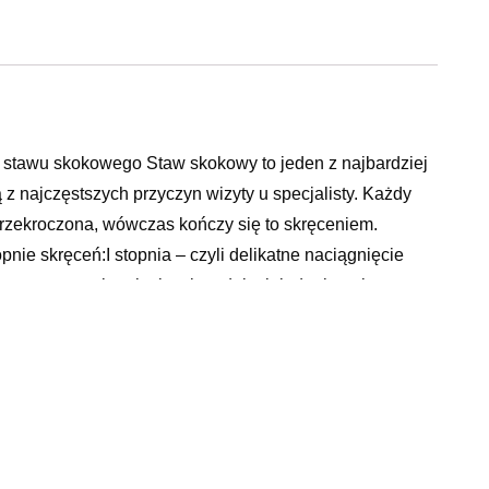
 skokowego Staw skokowy to jeden z najbardziej
z najczęstszych przyczyn wizyty u specjalisty. Każdy
przekroczona, wówczas kończy się to skręceniem.
nie skręceń:I stopnia – czyli delikatne naciągnięcie
a – mocne naciągnięcie więzadeł, niejednokrotnie
adeł, powodujące niestabilność stawu oraz ból i duży
2 i przekonaj się, że profilaktyka to najlepszy sposób
M-OSS-12 firmy Reh4Mat został tak zaprojektowany aby
rtezom stawu skokowego. Dzięki zastosowaniu
h rodzajów obuwia, także do obuwia sportowego. Orteza
niające wbudowane wewnątrz stabilizatora. Cała