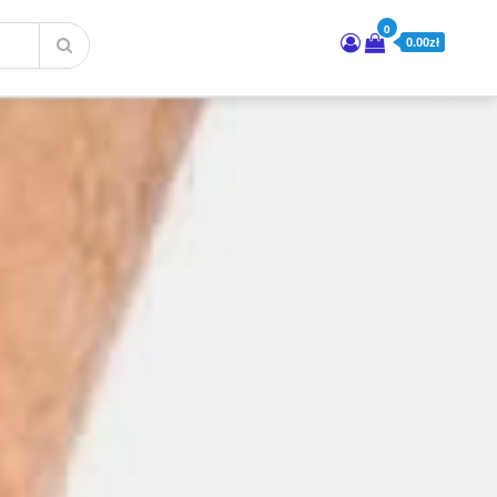
0
0.00zł