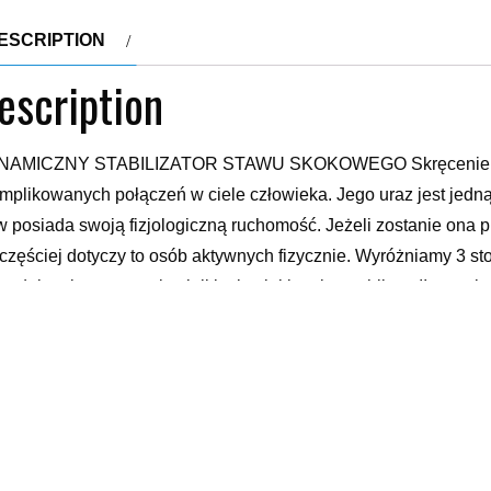
ESCRIPTION
escription
AMICZNY STABILIZATOR STAWU SKOKOWEGO Skręcenie stawu
mplikowanych połączeń w ciele człowieka. Jego uraz jest jedną 
w posiada swoją fizjologiczną ruchomość. Jeżeli zostanie ona 
częściej dotyczy to osób aktywnych fizycznie. Wyróżniamy 3 stop
zadeł, połączone z niewielkim krwiakiem i opuchlizną.II stopni
ączone z ich naderwaniem.III stopnia – całkowite zerwanie więz
zęk. Jak temu zapobiec? Wypróbuj naszą ortezę kostki AM-OSS-1
walkę ze skręceniem! Charakterystyka produktu Stabilizator A
ostać najwyższym wymaganiom jakie stawiają osoby aktywne o
amicznego surowca i cienkiej konstrukcji pasuje do wszystkic
iera obustronne, anatomicznie wyprofilowane elementy usztyw