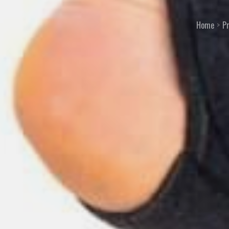
Home
P