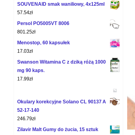
SOUVENAID smak waniliowy, 4x125ml
57.54
zł
Persol PO5005VT 8006
801.25
zł
Menostop, 60 kapsułek
17.03
zł
Swanson Witamina C z dziką różą 1000
mg 90 kaps.
17.99
zł
Okulary korekcyjne Solano CL 90137 A
52-17-140
246.79
zł
Zilavir Malt Gumy do żucia, 15 sztuk