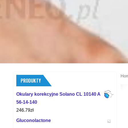
Ho
PRODUKTY
Okulary korekcyjne Solano CL 10140 A
56-14-140
246.79
zł
Gluconolactone