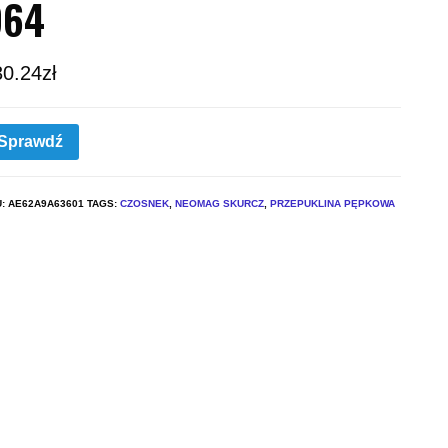
964
30.24
zł
Sprawdź
U:
AE62A9A63601
TAGS:
CZOSNEK
,
NEOMAG SKURCZ
,
PRZEPUKLINA PĘPKOWA