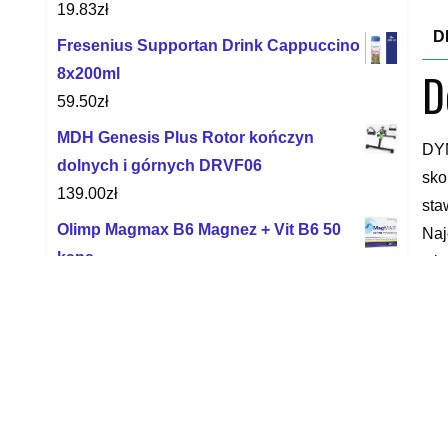
19.83
zł
D
Fresenius Supportan Drink Cappuccino
D
8x200ml
59.50
zł
MDH Genesis Plus Rotor kończyn
DYN
dolnych i górnych DRVF06
sko
139.00
zł
sta
Olimp Magmax B6 Magnez + Vit B6 50
Naj
kaps.
wię
11.69
zł
poł
obr
Tiens Flexi 60 Tabl.
na 
264.00
zł
spr
Lecytyna 1200 Mg Avet 40 Kaps.
dyn
10.89
zł
zaw