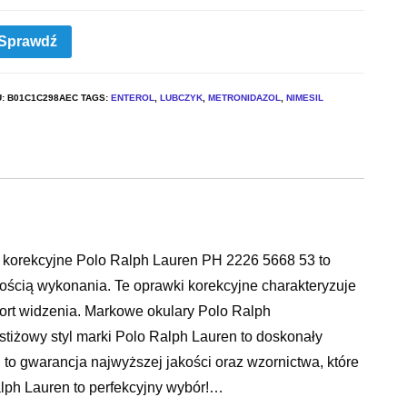
Sprawdź
U:
B01C1C298AEC
TAGS:
ENTEROL
,
LUBCZYK
,
METRONIDAZOL
,
NIMESIL
y korekcyjne Polo Ralph Lauren PH 2226 5668 53 to
kością wykonania. Te oprawki korekcyjne charakteryzuje
fort widzenia. Markowe okulary Polo Ralph
tiżowy styl marki Polo Ralph Lauren to doskonały
 to gwarancja najwyższej jakości oraz wzornictwa, które
lph Lauren to perfekcyjny wybór!…