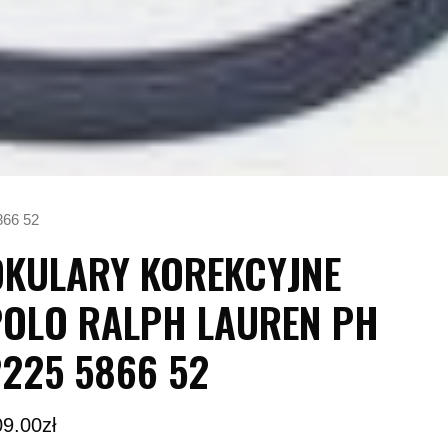
66 52
OKULARY KOREKCYJNE
POLO RALPH LAUREN PH
225 5866 52
09.00
zł