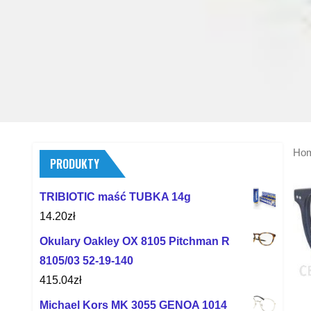
Ho
PRODUKTY
TRIBIOTIC maść TUBKA 14g
14.20
zł
Okulary Oakley OX 8105 Pitchman R
8105/03 52-19-140
415.04
zł
Michael Kors MK 3055 GENOA 1014