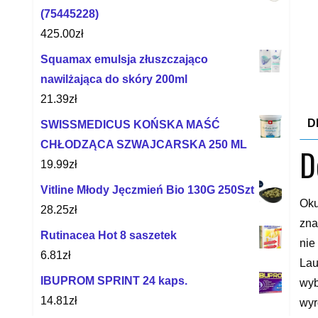
(75445228)
425.00
zł
Squamax emulsja złuszczająco
nawilżająca do skóry 200ml
21.39
zł
D
SWISSMEDICUS KOŃSKA MAŚĆ
CHŁODZĄCA SZWAJCARSKA 250 ML
D
19.99
zł
Vitline Młody Jęczmień Bio 130G 250Szt
Oku
28.25
zł
zna
Rutinacea Hot 8 saszetek
nie
6.81
zł
Lau
IBUPROM SPRINT 24 kaps.
wyb
14.81
zł
wyr