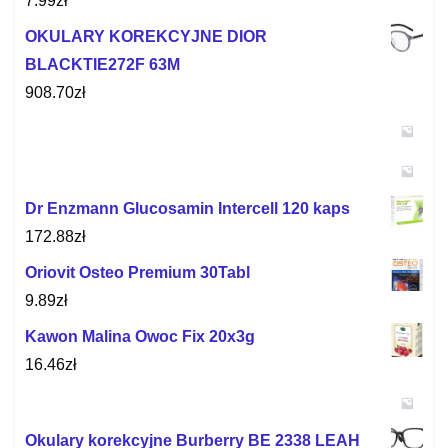
7.99
zł
OKULARY KOREKCYJNE DIOR
BLACKTIE272F 63M
908.70
zł
Dr Enzmann Glucosamin Intercell 120 kaps
172.88
zł
Oriovit Osteo Premium 30Tabl
9.89
zł
Kawon Malina Owoc Fix 20x3g
16.46
zł
Okulary korekcyjne Burberry BE 2338 LEAH