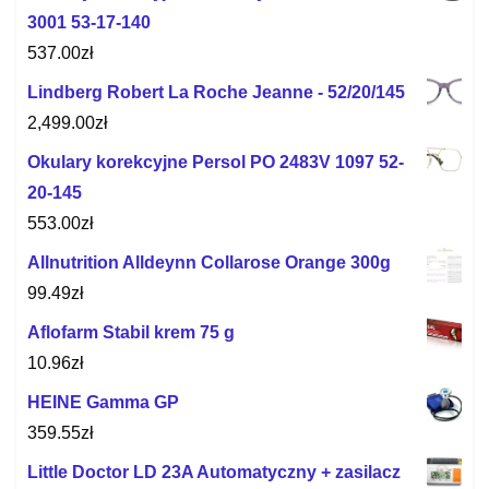
3001 53-17-140
537.00
zł
Lindberg Robert La Roche Jeanne - 52/20/145
2,499.00
zł
Okulary korekcyjne Persol PO 2483V 1097 52-
20-145
553.00
zł
Allnutrition Alldeynn Collarose Orange 300g
99.49
zł
Aflofarm Stabil krem 75 g
10.96
zł
HEINE Gamma GP
359.55
zł
Little Doctor LD 23A Automatyczny + zasilacz