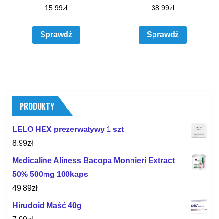
15.99
zł
38.99
zł
Sprawdź
Sprawdź
PRODUKTY
LELO HEX prezerwatywy 1 szt
8.99
zł
Medicaline Aliness Bacopa Monnieri Extract
50% 500mg 100kaps
49.89
zł
Hirudoid Maść 40g