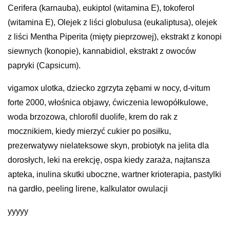
Cerifera (karnauba), eukiptol (witamina E), tokoferol
(witamina E), Olejek z liści globulusa (eukaliptusa), olejek
z liści Mentha Piperita (mięty pieprzowej), ekstrakt z konopi
siewnych (konopie), kannabidiol, ekstrakt z owoców
papryki (Capsicum).
vigamox ulotka, dziecko zgrzyta zębami w nocy, d-vitum
forte 2000, włośnica objawy, ćwiczenia lewopółkulowe,
woda brzozowa, chlorofil duolife, krem do rak z
mocznikiem, kiedy mierzyć cukier po posiłku,
prezerwatywy nielateksowe skyn, probiotyk na jelita dla
dorosłych, leki na erekcję, ospa kiedy zaraża, najtansza
apteka, inulina skutki uboczne, wartner krioterapia, pastylki
na gardło, peeling lirene, kalkulator owulacji
yyyyy