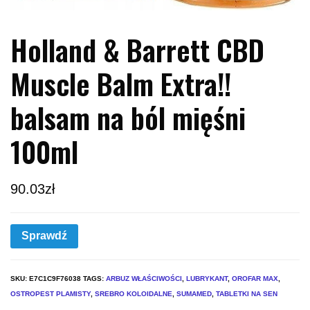
Holland & Barrett CBD
Muscle Balm Extra!!
balsam na ból mięśni
100ml
90.03
zł
Sprawdź
SKU:
E7C1C9F76038
TAGS:
ARBUZ WŁAŚCIWOŚCI
,
LUBRYKANT
,
OROFAR MAX
,
OSTROPEST PLAMISTY
,
SREBRO KOLOIDALNE
,
SUMAMED
,
TABLETKI NA SEN