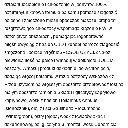
działaniuocieplenie i chłodzenie w jednymw 100%
naturalnyunikatowa formuła balsamu pomoże złagodzić
bolesne i zmęczone mięśniepodczas masażu, preparat
rozgrzewająco-chłodzący wspomaga krążenie krwi w
dotkniętych obszarach , pomagając regenerować
mięśniewyciąg z nasion CBD i konopi pomoże złagodzić
zmęczone i bolące mięśnieSPOSÓB UŻYCIA:Nałóż
niewielką ilość na palce i wmasuj w dotknięte BÓLEM
obszary. Wmasuj produkt dokładnie, do wchłonięcia,
dodając więcej balsamu w razie potrzeby.Wskazówki:*
Przed użyciem na większym obszarze przeprowadź test na
małym obszarze ramienia.Skład:Triglicerydy kaprylowo-
kaprynowe, wosk z nasion Helianthus Annuus
(słonecznik), olej z liści Gaultheria Procumbens
(Wintergreen), estry jojoba, wosk z kwiatów akacji
dekurrenowej, poligliceryna-3, mentol, wosk Copernicia