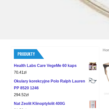
Ho
PRODUKTY
Health Labs Care VegeMe 60 kaps
70.41
zł
Okulary korekcyjne Polo Ralph Lauren
PP 8520 1246
294.52
zł
Nat Zeolit Klinoptylolit 400G