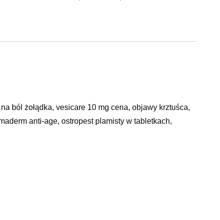
 na ból żołądka, vesicare 10 mg cena, objawy krztuśca,
rmaderm anti-age, ostropest plamisty w tabletkach,