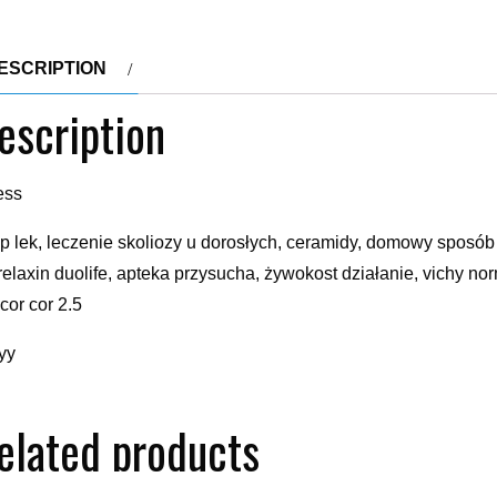
ESCRIPTION
escription
ess
lip lek, leczenie skoliozy u dorosłych, ceramidy, domowy sposób
relaxin duolife, apteka przysucha, żywokost działanie, vichy no
cor cor 2.5
yy
elated products