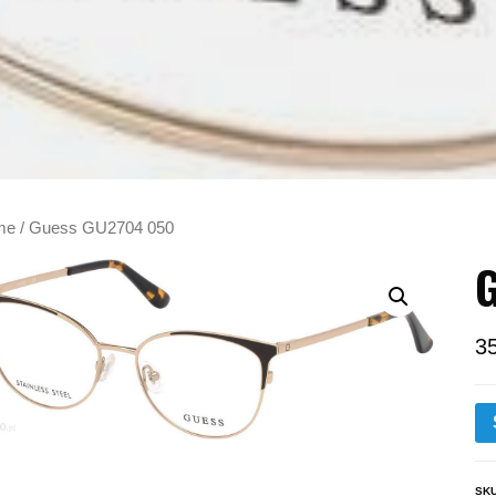
me
/ Guess GU2704 050
3
SK