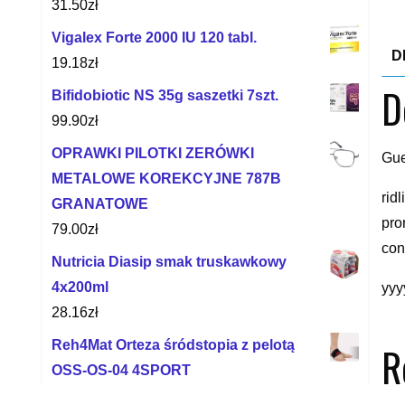
31.50
zł
Vigalex Forte 2000 IU 120 tabl.
D
19.18
zł
D
Bifidobiotic NS 35g saszetki 7szt.
99.90
zł
OPRAWKI PILOTKI ZERÓWKI
Gu
METALOWE KOREKCYJNE 787B
rid
GRANATOWE
pro
79.00
zł
con
Nutricia Diasip smak truskawkowy
4x200ml
yyy
28.16
zł
Reh4Mat Orteza śródstopia z pelotą
R
OSS-OS-04 4SPORT
58.90
zł