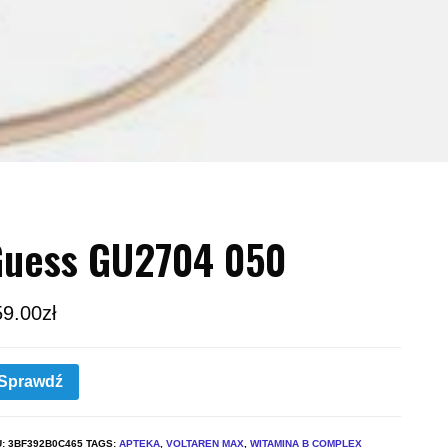
Guess GU2704 050
59.00
zł
Sprawdź
U:
3BF392B0C465
TAGS:
APTEKA
,
VOLTAREN MAX
,
WITAMINA B COMPLEX