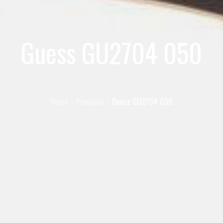
Guess GU2704 050
Home
Products
Guess GU2704 050