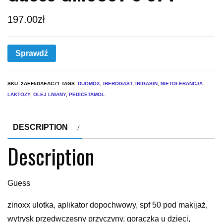
197.00
zł
Sprawdź
SKU:
2AEF5DAEAC71
TAGS:
DUOMOX
,
IBEROGAST
,
IRIGASIN
,
NIETOLERANCJA
LAKTOZY
,
OLEJ LNIANY
,
PEDICETAMOL
DESCRIPTION
Description
Guess
zinoxx ulotka, aplikator dopochwowy, spf 50 pod makijaż,
wytrysk przedwczesny przyczyny, gorączka u dzieci,