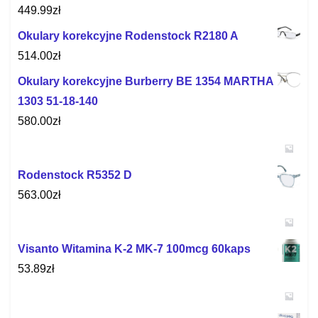
449.99
zł
Okulary korekcyjne Rodenstock R2180 A
514.00
zł
Okulary korekcyjne Burberry BE 1354 MARTHA
1303 51-18-140
580.00
zł
Rodenstock R5352 D
563.00
zł
Visanto Witamina K-2 MK-7 100mcg 60kaps
53.89
zł