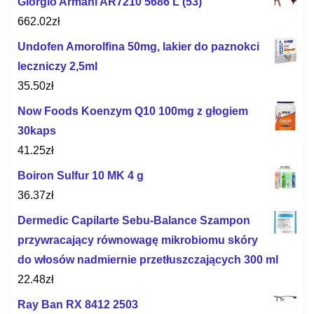
Giorgio Armani AR7210 5686 L (53)
662.02
zł
Undofen Amorolfina 50mg, lakier do paznokci
leczniczy 2,5ml
35.50
zł
Now Foods Koenzym Q10 100mg z głogiem
30kaps
41.25
zł
Boiron Sulfur 10 MK 4 g
36.37
zł
Dermedic Capilarte Sebu-Balance Szampon
przywracający równowagę mikrobiomu skóry
do włosów nadmiernie przetłuszczających 300 ml
22.48
zł
Ray Ban RX 8412 2503