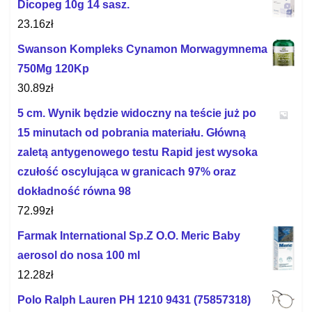
Dicopeg 10g 14 sasz.
23.16
zł
Swanson Kompleks Cynamon Morwagymnema
750Mg 120Kp
30.89
zł
5 cm. Wynik będzie widoczny na teście już po
15 minutach od pobrania materiału. Główną
zaletą antygenowego testu Rapid jest wysoka
czułość oscylująca w granicach 97% oraz
dokładność równa 98
72.99
zł
Farmak International Sp.Z O.O. Meric Baby
aerosol do nosa 100 ml
12.28
zł
Polo Ralph Lauren PH 1210 9431 (75857318)