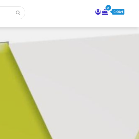
0
0.00zł