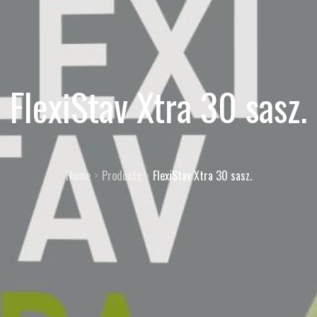
FlexiStav Xtra 30 sasz.
Home
Products
FlexiStav Xtra 30 sasz.