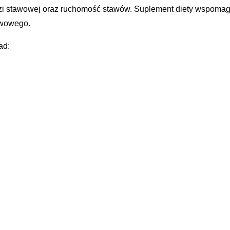
i stawowej oraz ruchomość stawów. Suplement diety wspomaga
wowego.
ad:
asz. zawiera: Hydrolizat kolagenu 10 g, siarczan glukozaminy 
mg, ekstrakt z kadzidłowca indyjskiego 100 mg, ekstrakt z owoc
trakt z imbiru 25 mg, kurkumina 25 mg, witamina C 40 mg, kwa
azania:
parat przeznaczony jest dla osób dorosłych, zarówno dla kobiet
wkowanie:
stnie 1 saszetka dziennie (najlepiej rano). Zawartość saszetki 
ieszać i wypić. W celu uzyskania korzystnego działania, nale
tszy niż 3 miesiące.