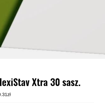
lexiStav Xtra 30 sasz.
0.31
zł