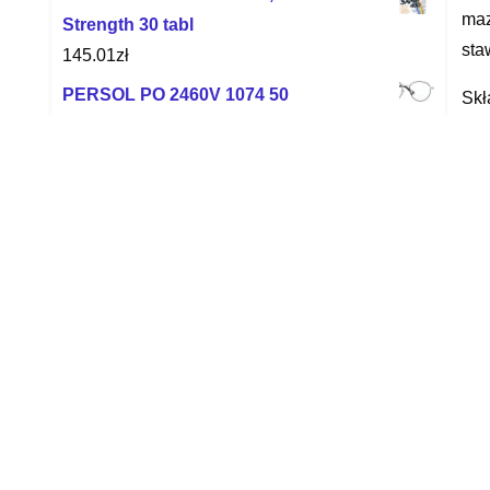
maz
Strength 30 tabl
sta
145.01
zł
PERSOL PO 2460V 1074 50
Skł
569.22
zł
1 s
AllNutrition Ashwagandha+Guarana 30
25 
kaps.
eks
12.87
zł
Wsk
Ray-Ban Junior RY1562 3747
245.00
zł
Pre
Swanson Spearmint Leaf Liść mięty
Da
400mg 60 kaps.
16.15
zł
Dou
wym
Kenay Folian 5-Mthf Aktywny Kwas
kró
Foliowy Quatrefolic 300 Kaps