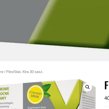
me
/ FlexiStav Xtra 30 sasz.
F
4