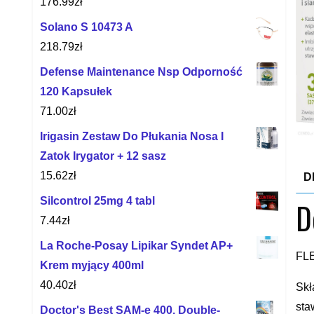
176.99
zł
Solano S 10473 A
218.79
zł
Defense Maintenance Nsp Odporność
120 Kapsułek
71.00
zł
Irigasin Zestaw Do Płukania Nosa I
Zatok Irygator + 12 sasz
15.62
zł
D
Silcontrol 25mg 4 tabl
D
7.44
zł
La Roche-Posay Lipikar Syndet AP+
FL
Krem myjący 400ml
40.40
zł
Skł
sta
Doctor's Best SAM-e 400, Double-