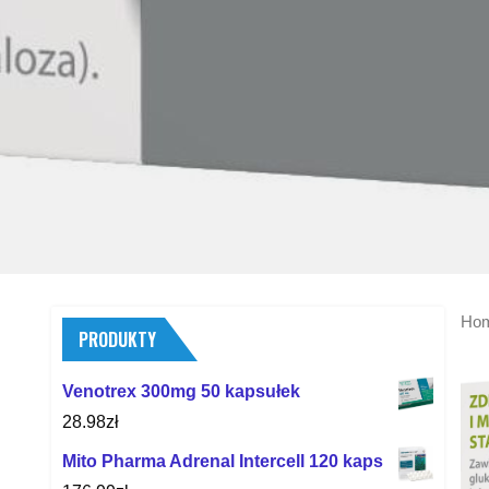
Ho
PRODUKTY
Venotrex 300mg 50 kapsułek
28.98
zł
Mito Pharma Adrenal Intercell 120 kaps