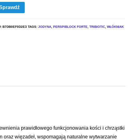
Sprawdź
U:
B7DB0EF0D2E3
TAGS:
JODYNA
,
PERSPIBLOCK FORTE
,
TRIBIOTIC
,
WŁÓKNIAK
ewnienia prawidłowego funkcjonowania kości i chrząstki
ien oraz więzadeł, wspomagają naturalne wytwarzanie