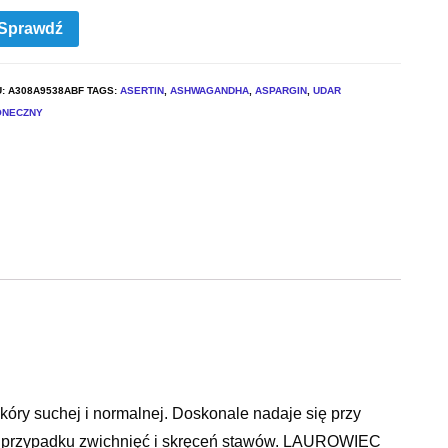
Sprawdź
U:
A308A9538ABF
TAGS:
ASERTIN
,
ASHWAGANDHA
,
ASPARGIN
,
UDAR
ONECZNY
kóry suchej i normalnej. Doskonale nadaje się przy
 w przypadku zwichnięć i skręceń stawów. LAUROWIEC