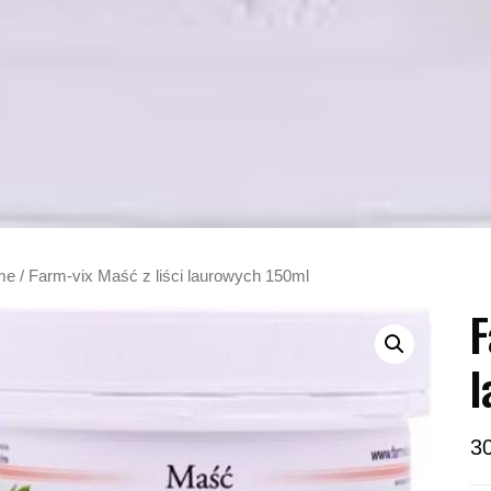
me
/ Farm-vix Maść z liści laurowych 150ml
F
l
3