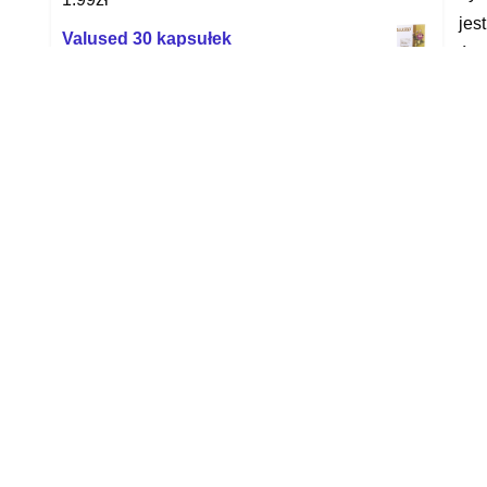
jes
Valused 30 kapsułek
ści
12.89
zł
Zaw
SupraMen 120 kaps
bak
143.48
zł
Sto
Herbaya Głóg zdrowe serce 60kapsułek
14.99
zł
Maś
Vogue Vo 5291 W44
Inf
272.60
zł
Pre
Skł
Medivon Utter
79.00
zł
Pet
RESPRO PŁYN DO MASEK
Far
SANITAISER W19 (SANITAISER)