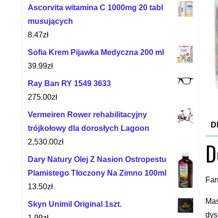
Ascorvita witamina C 1000mg 20 tabl
musujących
8.47
zł
Sofia Krem Pijawka Medyczna 200 ml
39.99
zł
Ray Ban RY 1549 3633
275.00
zł
Vermeiren Rower rehabilitacyjny
D
trójkołowy dla dorosłych Lagoon
2,530.00
zł
D
Dary Natury Olej Z Nasion Ostropestu
Plamistego Tłoczony Na Zimno 100ml
Far
13.50
zł
Maś
Skyn Unimil Original 1szt.
dys
1.99
zł