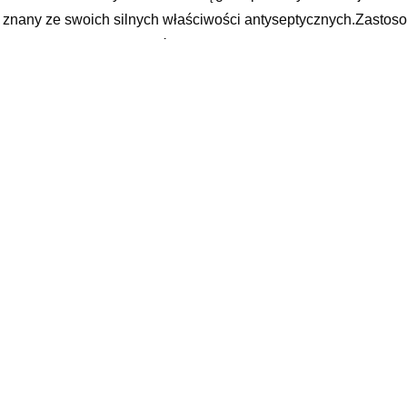
t znany ze swoich silnych właściwości antyseptycznych.Zastosow
ągająco.Polecany szczególnie do cery trądzikowej. Pomocny w 
arty w oleju chlorofil wspomaga gojenie ran i łagodzi objawy ł
teriobójczo.
sowanie
ć wcierać 2-3 razy dziennie
ormacje dla pacjenta
parat do użytku zewnętrznego. Nie stosować na otwarte rany or
ad
rolatum, Laurel Leaf Oil
m-Vix