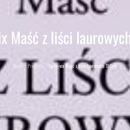
ix Maść z liści laurowyc
Home
Products
Farm-vix Maść z liści laurowych 150ml