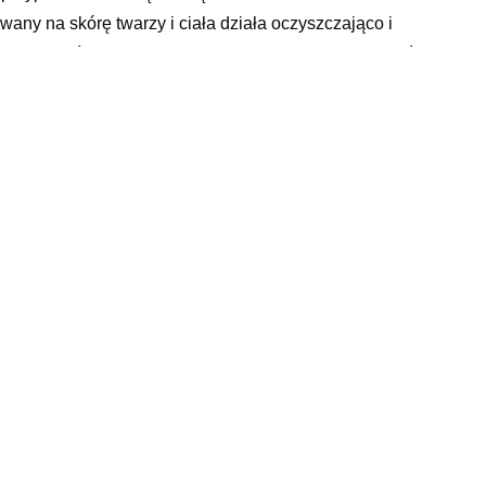
any na skórę twarzy i ciała działa oczyszczająco i
dolegliwościach reumatycznych, łagodzi skurcze mięśni.
uszczycy. Działa oczyszczająco, ściągająco i
az w okolicach oczu.