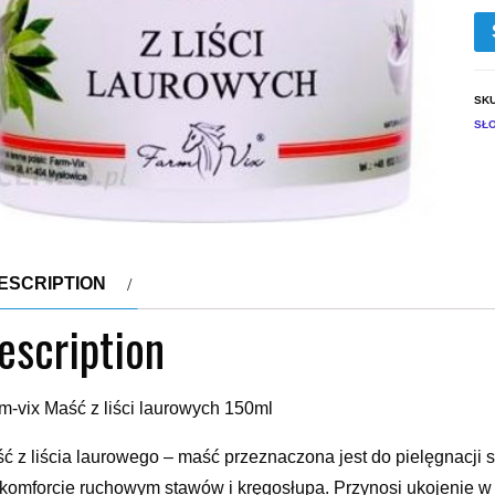
SK
SŁ
ESCRIPTION
escription
m-vix Maść z liści laurowych 150ml
ć z liścia laurowego – maść przeznaczona jest do pielęgnacji s
komforcie ruchowym stawów i kręgosłupa. Przynosi ukojenie