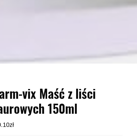
arm-vix Maść z liści
aurowych 150ml
0.10
zł