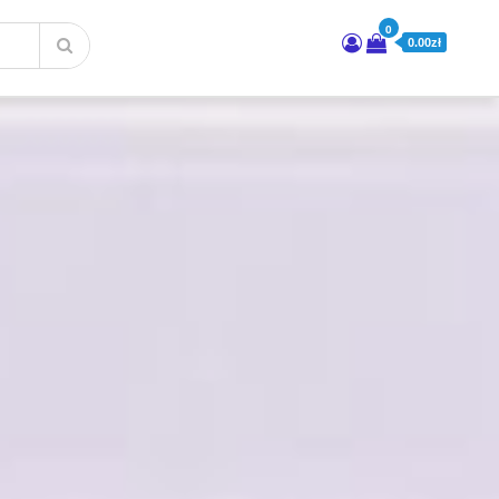
0
0.00zł