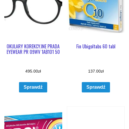
OKULARY KOREKCYJNE PRADA
Fin Ubigoltabs 60 tabl
EYEWEAR PR 09WV 1AB1O1 50
495.00
zł
137.00
zł
Sprawdź
Sprawdź