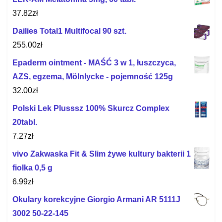
37.82
zł
Dailies Total1 Multifocal 90 szt.
255.00
zł
Epaderm ointment - MAŚĆ 3 w 1, łuszczyca,
AZS, egzema, Mölnlycke - pojemność 125g
32.00
zł
Polski Lek Plusssz 100% Skurcz Complex
20tabl.
7.27
zł
vivo Zakwaska Fit & Slim żywe kultury bakterii 1
fiolka 0,5 g
6.99
zł
Okulary korekcyjne Giorgio Armani AR 5111J
3002 50-22-145