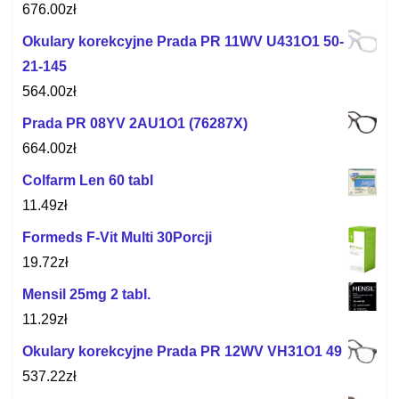
676.00
zł
Okulary korekcyjne Prada PR 11WV U431O1 50-
21-145
564.00
zł
Prada PR 08YV 2AU1O1 (76287X)
664.00
zł
Colfarm Len 60 tabl
11.49
zł
Formeds F-Vit Multi 30Porcji
19.72
zł
Mensil 25mg 2 tabl.
11.29
zł
Okulary korekcyjne Prada PR 12WV VH31O1 49
537.22
zł