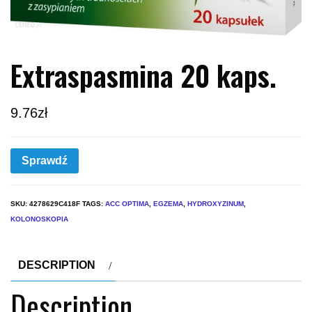
Extraspasmina 20 kaps.
9.76
zł
Sprawdź
SKU:
4278629C418F
TAGS:
ACC OPTIMA
,
EGZEMA
,
HYDROXYZINUM
,
KOLONOSKOPIA
DESCRIPTION
Description