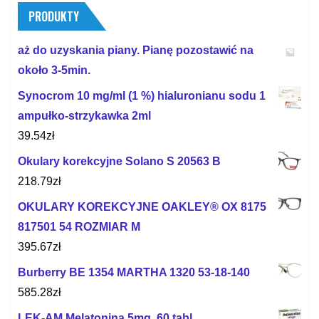
PRODUKTY
aż do uzyskania piany. Pianę pozostawić na
około 3-5min.
Synocrom 10 mg/ml (1 %) hialuronianu sodu 1
ampułko-strzykawka 2ml
39.54
zł
Okulary korekcyjne Solano S 20563 B
218.79
zł
OKULARY KOREKCYJNE OAKLEY® OX 8175
817501 54 ROZMIAR M
395.67
zł
Burberry BE 1354 MARTHA 1320 53-18-140
585.28
zł
LEK-AM Melatonina 5mg, 60 tabl.