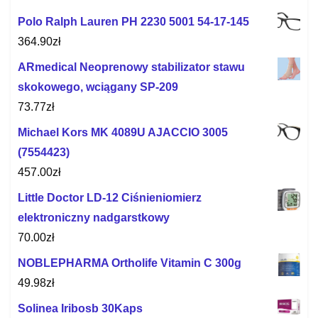
Polo Ralph Lauren PH 2230 5001 54-17-145
364.90
zł
ARmedical Neoprenowy stabilizator stawu
skokowego, wciągany SP-209
73.77
zł
Michael Kors MK 4089U AJACCIO 3005
(7554423)
457.00
zł
Little Doctor LD‐12 Ciśnieniomierz
elektroniczny nadgarstkowy
70.00
zł
NOBLEPHARMA Ortholife Vitamin C 300g
49.98
zł
Solinea Iribosb 30Kaps