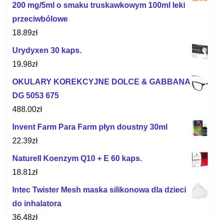
200 mg/5ml o smaku truskawkowym 100ml leki
przeciwbólowe
18.89
zł
Urydyxen 30 kaps.
19.98
zł
OKULARY KOREKCYJNE DOLCE & GABBANA
DG 5053 675
488.00
zł
Invent Farm Para Farm płyn doustny 30ml
22.39
zł
Naturell Koenzym Q10 + E 60 kaps.
18.81
zł
Intec Twister Mesh maska silikonowa dla dzieci
do inhalatora
36.48
zł