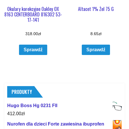
Okulary korekcyjne Oakley OX
Altacet 1% Żel 75 G
8163 CENTERBOARD 816302 53-
17-141
318.00
zł
8.65
zł
Sprawdź
Sprawdź
PRODUKTY
Hugo Boss Hg 0231 Fll
412.00
zł
Nurofen dla dzieci Forte zawiesina ibuprofen