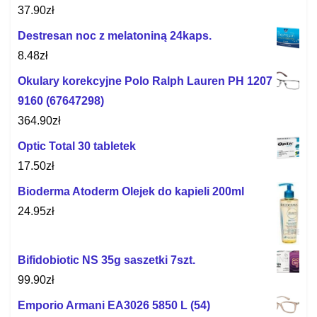
37.90
zł
Destresan noc z melatoniną 24kaps.
8.48
zł
Okulary korekcyjne Polo Ralph Lauren PH 1207
9160 (67647298)
364.90
zł
Optic Total 30 tabletek
17.50
zł
Bioderma Atoderm Olejek do kapieli 200ml
24.95
zł
Bifidobiotic NS 35g saszetki 7szt.
99.90
zł
Emporio Armani EA3026 5850 L (54)