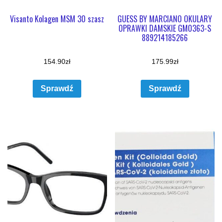
Visanto Kolagen MSM 30 szasz
GUESS BY MARCIANO OKULARY
OPRAWKI DAMSKIE GM0363-S
889214185266
154.90
zł
175.99
zł
Sprawdź
Sprawdź