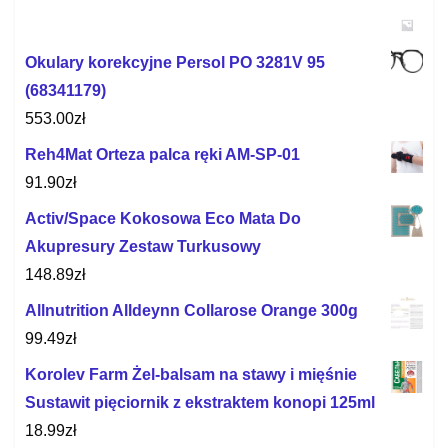
Okulary korekcyjne Persol PO 3281V 95
(68341179)
553.00
zł
Reh4Mat Orteza palca ręki AM-SP-01
91.90
zł
Activ/Space Kokosowa Eco Mata Do
Akupresury Zestaw Turkusowy
148.89
zł
Allnutrition Alldeynn Collarose Orange 300g
99.49
zł
Korolev Farm Żel-balsam na stawy i mięśnie
Sustawit pięciornik z ekstraktem konopi 125ml
18.99
zł