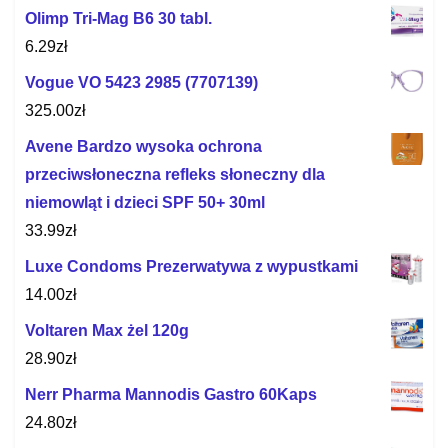
Olimp Tri-Mag B6 30 tabl.
6.29
zł
Vogue VO 5423 2985 (7707139)
325.00
zł
Avene Bardzo wysoka ochrona
przeciwsłoneczna refleks słoneczny dla
niemowląt i dzieci SPF 50+ 30ml
33.99
zł
Luxe Condoms Prezerwatywa z wypustkami
14.00
zł
Voltaren Max żel 120g
28.90
zł
Nerr Pharma Mannodis Gastro 60Kaps
24.80
zł