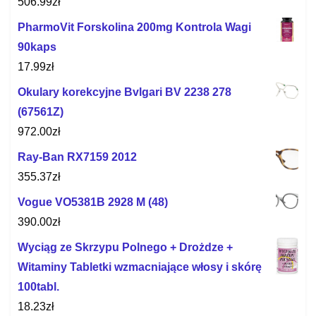
506.99
zł
PharmoVit Forskolina 200mg Kontrola Wagi
90kaps
17.99
zł
Okulary korekcyjne Bvlgari BV 2238 278
(67561Z)
972.00
zł
Ray-Ban RX7159 2012
355.37
zł
Vogue VO5381B 2928 M (48)
390.00
zł
Wyciąg ze Skrzypu Polnego + Drożdze +
Witaminy Tabletki wzmacniające włosy i skórę
100tabl.
18.23
zł