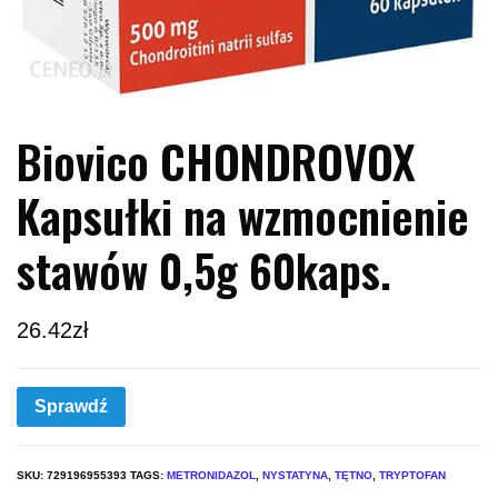
Biovico CHONDROVOX
Kapsułki na wzmocnienie
stawów 0,5g 60kaps.
26.42
zł
Sprawdź
SKU:
729196955393
TAGS:
METRONIDAZOL
,
NYSTATYNA
,
TĘTNO
,
TRYPTOFAN