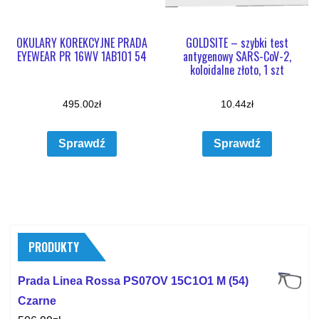
OKULARY KOREKCYJNE PRADA
GOLDSITE – szybki test
EYEWEAR PR 16WV 1AB1O1 54
antygenowy SARS-CoV-2,
koloidalne złoto, 1 szt
495.00
zł
10.44
zł
Sprawdź
Sprawdź
PRODUKTY
Prada Linea Rossa PS07OV 15C1O1 M (54)
Czarne