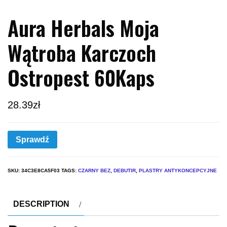
Aura Herbals Moja
Wątroba Karczoch
Ostropest 60Kaps
28.39
zł
Sprawdź
SKU:
34C3E8CA5F03
TAGS:
CZARNY BEZ
,
DEBUTIR
,
PLASTRY ANTYKONCEPCYJNE
DESCRIPTION