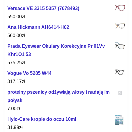
Versace VE 3315 5357 (7678493)
550.00
zł
Ana Hickmann AH6414-H02
560.00
zł
Prada Eyewear Okulary Korekcyjne Pr 01Vv
Khr1O1 53
575.25
zł
Vogue Vo 5285 W44
317.17
zł
proteiny pszenicy odżywiają włosy i nadają im
połysk
7.00
zł
Hylo-Care krople do oczu 10ml
31.99
zł