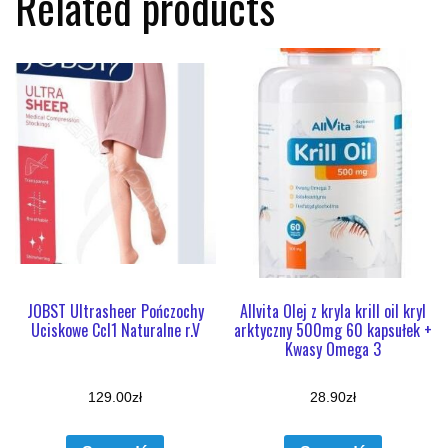
Related products
JOBST Ultrasheer Pończochy
Allvita Olej z kryla krill oil kryl
Uciskowe Ccl1 Naturalne r.V
arktyczny 500mg 60 kapsułek +
Kwasy Omega 3
129.00
zł
28.90
zł