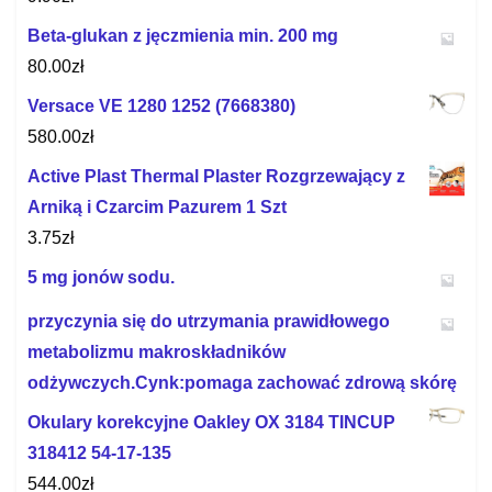
Beta-glukan z jęczmienia min. 200 mg
80.00
zł
Versace VE 1280 1252 (7668380)
580.00
zł
Active Plast Thermal Plaster Rozgrzewający z
Arniką i Czarcim Pazurem 1 Szt
3.75
zł
5 mg jonów sodu.
przyczynia się do utrzymania prawidłowego
metabolizmu makroskładników
odżywczych.Cynk:pomaga zachować zdrową skórę
Okulary korekcyjne Oakley OX 3184 TINCUP
318412 54-17-135
544.00
zł