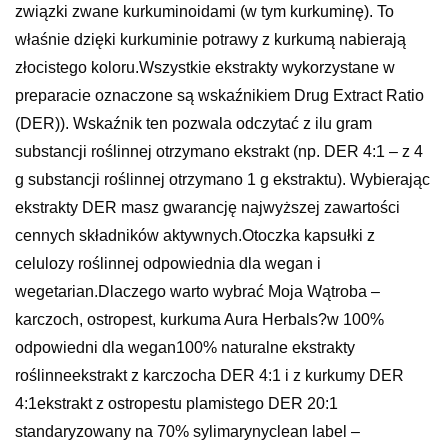
związki zwane kurkuminoidami (w tym kurkuminę). To
właśnie dzięki kurkuminie potrawy z kurkumą nabierają
złocistego koloru.Wszystkie ekstrakty wykorzystane w
preparacie oznaczone są wskaźnikiem Drug Extract Ratio
(DER)). Wskaźnik ten pozwala odczytać z ilu gram
substancji roślinnej otrzymano ekstrakt (np. DER 4:1 – z 4
g substancji roślinnej otrzymano 1 g ekstraktu). Wybierając
ekstrakty DER masz gwarancję najwyższej zawartości
cennych składników aktywnych.Otoczka kapsułki z
celulozy roślinnej odpowiednia dla wegan i
wegetarian.Dlaczego warto wybrać Moja Wątroba –
karczoch, ostropest, kurkuma Aura Herbals?w 100%
odpowiedni dla wegan100% naturalne ekstrakty
roślinneekstrakt z karczocha DER 4:1 i z kurkumy DER
4:1ekstrakt z ostropestu plamistego DER 20:1
standaryzowany na 70% sylimarynyclean label –