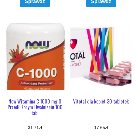
Sprawdź
Sprawdź
Now Witamina C 1000 mg O
Vitotal dla kobiet 30 tabletek
Przedłużonym Uwalnianiu 100
tabl
31.71
zł
17.65
zł