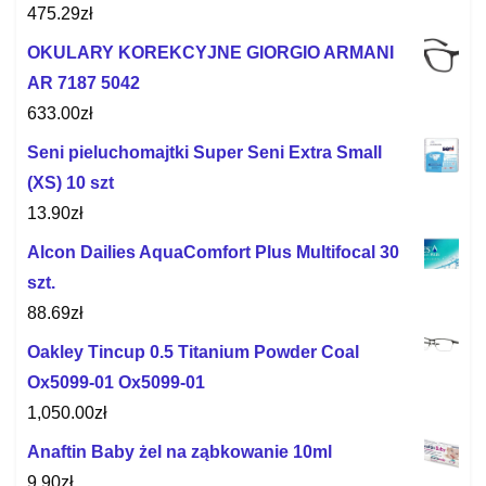
475.29
zł
OKULARY KOREKCYJNE GIORGIO ARMANI
AR 7187 5042
633.00
zł
Seni pieluchomajtki Super Seni Extra Small
(XS) 10 szt
13.90
zł
Alcon Dailies AquaComfort Plus Multifocal 30
szt.
88.69
zł
Oakley Tincup 0.5 Titanium Powder Coal
Ox5099-01 Ox5099-01
1,050.00
zł
Anaftin Baby żel na ząbkowanie 10ml
9.90
zł