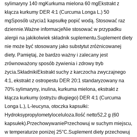
sylimaryny 140 mgKurkuma mielona 60 mgEkstrakt z
kłącza kurkumy DER 4:1 (Curcuma Longa L.) 50
mgSposób użycia1 kapsułkę popić wodą. Stosować raz
dziennie.Ważne informacjeNie stosować w przypadku
alergii na jakikolwiek składnik suplementu.Suplement diety
nie może być stosowany jako substytut zróżnicowanej
diety. Pamiętaj, że bardzo ważny i zalecany jest
zrównoważony sposób żywienia i zdrowy tryb
życia.SkładnikiEkstrakt suchy z karczocha zwyczajnego
4:1, ekstrakt z ostropestu DER 20:1 standaryzowany na
70% sylimaryny, inulina, kurkuma mielona, ekstrakt z
kłącza kurkumy (ostryżu długiego) DER 4:1 (Curcuma
Longa L.), L-leucyna, otoczka kapsułki:
Hydroksypropylometyloceluloza.Ilość netto52,2 g (60
kapsułek).PrzechowywaniePrzechowuj w suchym miejscu,
w temperaturze poniżej 25°C.Suplement diety przechowuj