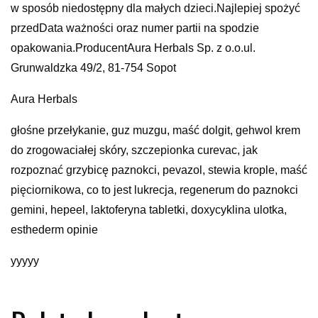
w sposób niedostępny dla małych dzieci.Najlepiej spożyć
przedData ważności oraz numer partii na spodzie
opakowania.ProducentAura Herbals Sp. z o.o.ul.
Grunwaldzka 49/2, 81-754 Sopot
Aura Herbals
głośne przełykanie, guz muzgu, maść dolgit, gehwol krem
do zrogowaciałej skóry, szczepionka curevac, jak
rozpoznać grzybicę paznokci, pevazol, stewia krople, maść
pięciornikowa, co to jest lukrecja, regenerum do paznokci
gemini, hepeel, laktoferyna tabletki, doxycyklina ulotka,
esthederm opinie
yyyyy