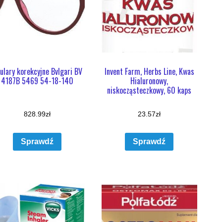
ulary korekcyjne Bvlgari BV
Invent Farm, Herbs Line, Kwas
4187B 5469 54-18-140
Hialuronowy,
niskocząsteczkowy, 60 kaps
828.99
zł
23.57
zł
Sprawdź
Sprawdź