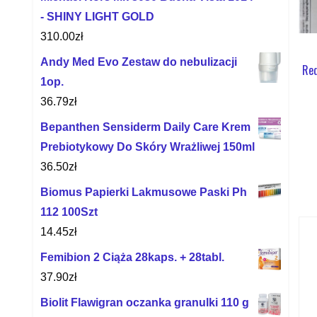
- SHINY LIGHT GOLD
310.00
zł
Andy Med Evo Zestaw do nebulizacji
Red
1op.
36.79
zł
Bepanthen Sensiderm Daily Care Krem
Prebiotykowy Do Skóry Wrażliwej 150ml
36.50
zł
Biomus Papierki Lakmusowe Paski Ph
112 100Szt
14.45
zł
Femibion 2 Ciąża 28kaps. + 28tabl.
37.90
zł
Biolit Flawigran oczanka granulki 110 g