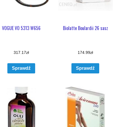
VOGUE VO 5313 W656
Biolatte Boulardii 26 sasz
317.17
zł
174.99
zł
Sprawdź
Sprawdź