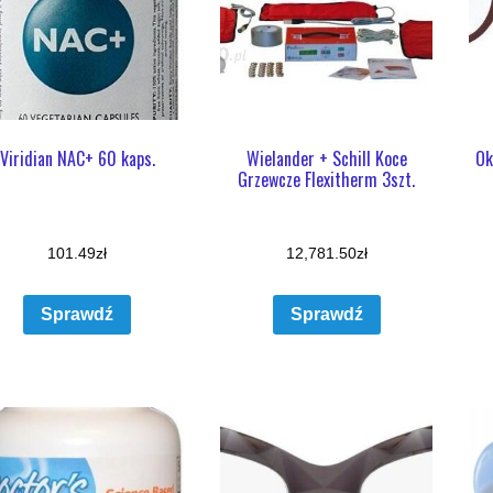
Viridian NAC+ 60 kaps.
Wielander + Schill Koce
Ok
Grzewcze Flexitherm 3szt.
101.49
zł
12,781.50
zł
Sprawdź
Sprawdź