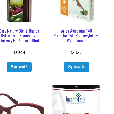
Dary Natury Olej Z Nasion
Aries Avicenum 140
Ostropestu Plamistego
Podkolanówki Przeciwylakowe
Tłoczony Na Zimno 100ml
Wzmocnione
13.50
zł
34.64
zł
Sprawdź
Sprawdź