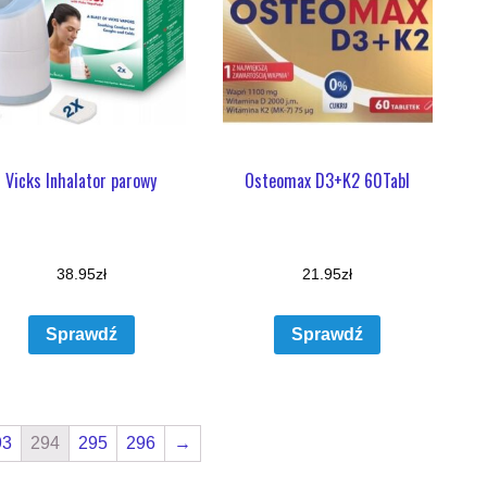
Vicks Inhalator parowy
Osteomax D3+K2 60Tabl
38.95
zł
21.95
zł
Sprawdź
Sprawdź
93
294
295
296
→