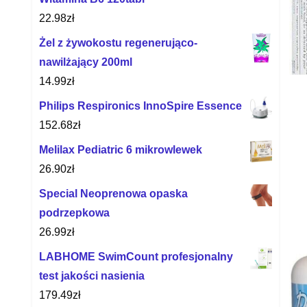
22.98
zł
Żel z żywokostu regenerująco-
nawilżający 200ml
14.99
zł
Philips Respironics InnoSpire Essence
152.68
zł
Melilax Pediatric 6 mikrowlewek
26.90
zł
Special Neoprenowa opaska
podrzepkowa
26.99
zł
LABHOME SwimCount profesjonalny
test jakości nasienia
179.49
zł