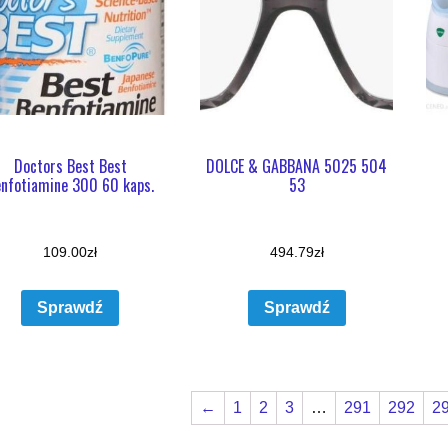
Doctors Best Best
DOLCE & GABBANA 5025 504
nfotiamine 300 60 kaps.
53
109.00
zł
494.79
zł
Sprawdź
Sprawdź
←
1
2
3
…
291
292
2