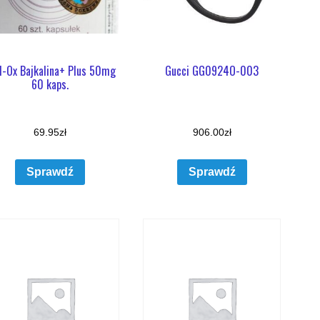
-Ox Bajkalina+ Plus 50mg
Gucci GG0924O-003
60 kaps.
69.95
zł
906.00
zł
Sprawdź
Sprawdź