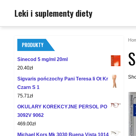
Skip
Leki i suplementy diety
to
content
Ho
PRODUKTY
S
Sinecod 5 mg/ml 20ml
20.40
zł
Sho
Sigvaris pończochy Pani Teresa Ii Ot Kr
Czarn S 1
75.71
zł
OKULARY KOREKCYJNE PERSOL PO
3092V 9062
469.00
zł
Michael Kors Mk 3030 Buena Vista 1014