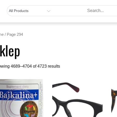
me
/ Page 294
klep
wing 4689–4704 of 4723 results