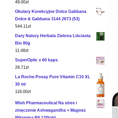
49.00
zł
Okulary Korekcyjne Dolce Gabbana
Dolce & Gabbana 3144 2673 (53)
544.11
zł
Dary Natury Herbata Zielona Liściasta
Bio 80g
11.48
zł
SuperOptic x 60 kaps.
28.71
zł
La Roche-Posay Pure Vitamin C10 XL
30 ml
116.00
zł
Wish Pharmaceutical Na stres i
zmęczenie Ashwagandha + Magnez
Witamina B6 120tabl