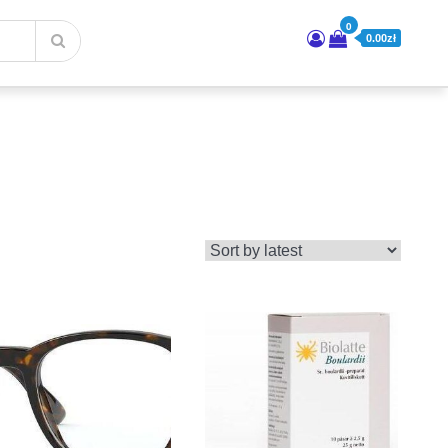
0
0.00zł